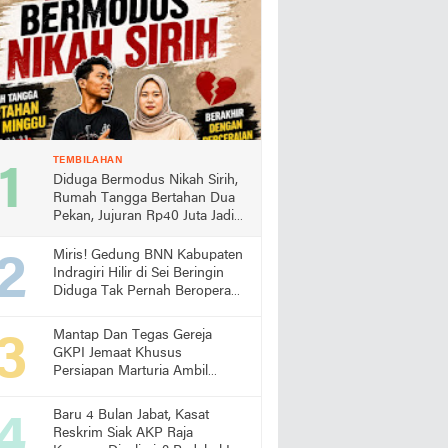
TEMBILAHAN
Diduga Bermodus Nikah Sirih,
Rumah Tangga Bertahan Dua
Pekan, Jujuran Rp40 Juta Jadi
Sorotan
Miris! Gedung BNN Kabupaten
Indragiri Hilir di Sei Beringin
Diduga Tak Pernah Beroperasi,
Warga Pertanyakan
Pemanfaatan Aset Negara
Mantap Dan Tegas Gereja
GKPI Jemaat Khusus
Persiapan Marturia Ambil
Langkah Melaksanakan Ibadah
Pertama lebih Awal
Baru 4 Bulan Jabat, Kasat
Reskrim Siak AKP Raja