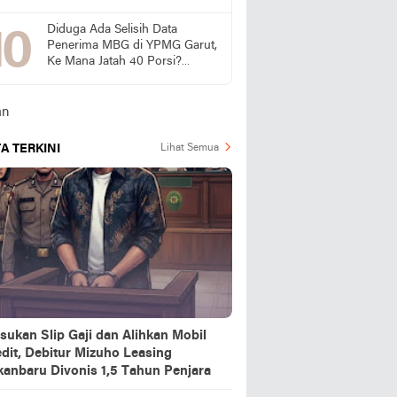
Dugaan Pasokan dari Pulau
Jawa
Diduga Ada Selisih Data
Penerima MBG di YPMG Garut,
Ke Mana Jatah 40 Porsi?
Publik Desak SPPG Beri
Penjelasan
A TERKINI
Lihat Semua
sukan Slip Gaji dan Alihkan Mobil
dit, Debitur Mizuho Leasing
kanbaru Divonis 1,5 Tahun Penjara