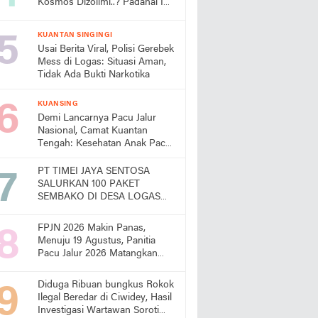
Kosmos Dizolimi..? Padahal Ini
Bukti Kinerjanya
KUANTAN SINGINGI
Usai Berita Viral, Polisi Gerebek
Mess di Logas: Situasi Aman,
Tidak Ada Bukti Narkotika
KUANSING
Demi Lancarnya Pacu Jalur
Nasional, Camat Kuantan
Tengah: Kesehatan Anak Pacu
Harga Mati
PT TIMEI JAYA SENTOSA
SALURKAN 100 PAKET
SEMBAKO DI DESA LOGAS
HILIR, KEPALA DESA
UCAPKAN TERIMA KASIH
FPJN 2026 Makin Panas,
Menuju 19 Agustus, Panitia
Pacu Jalur 2026 Matangkan
Persiapan
Diduga Ribuan bungkus Rokok
Ilegal Beredar di Ciwidey, Hasil
Investigasi Wartawan Soroti