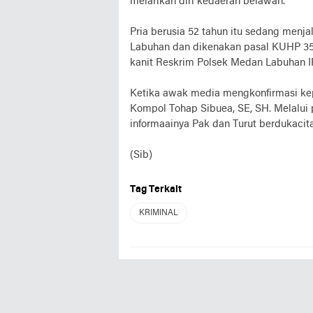
melarikan diri kedaerah belawan.
Pria berusia 52 tahun itu sedang menj
Labuhan dan dikenakan pasal KUHP 35
kanit Reskrim Polsek Medan Labuhan I
Ketika awak media mengkonfirmasi k
Kompol Tohap Sibuea, SE, SH. Melalu
informaainya Pak dan Turut berdukacita
(Sib)
Tag Terkait
KRIMINAL
REDYNEWS
Selasa, 08 Juli 2025, 20:57 WIB