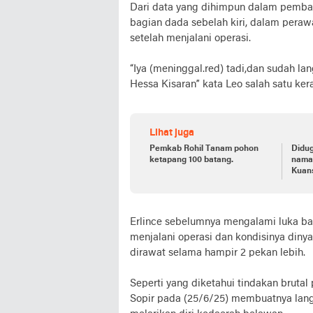
Dari data yang dihimpun dalam pembac
bagian dada sebelah kiri, dalam peraw
setelah menjalani operasi.
“Iya (meninggal.red) tadi,dan sudah 
Hessa Kisaran” kata Leo salah satu ker
Lihat juga
Pemkab Rohil Tanam pohon
Didug
ketapang 100 batang.
nama
Kuans
Legal
HPT 
Erlince sebelumnya mengalami luka ba
menjalani operasi dan kondisinya dinya
dirawat selama hampir 2 pekan lebih.
Seperti yang diketahui tindakan bruta
Sopir pada (25/6/25) membuatnya lang