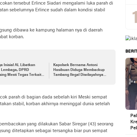
okan tersebut Erlince Siadari mengalami luka parah di
atan sebelumnya Erlince sudah dalam kondisi stabil
langsung dibawa ke kampung halaman nya di daerah
abat korban.
BERIT
a Inisial AL Libatkan
Kapolsek Bernama Antoni
 Lembaga, DPRD
Hasibuan Diduga Membackup
ing Mesti Tegas Terkait
Tambang Ilegal Diwilayahnya
itas PKS TJS di Kawasan
dan Memblokir WhatsApp
Kecamatan Pangean.
Rekan Wartawan
cok parah di bagian dada sebelah kiri Meski sempat
takan stabil, korban akhirnya meninggal dunia setelah
Pal
Kre
l pembacokan yang dilakukan Sabar Siregar (43) seorang
Pe
sung ditetapkan sebagai tersangka biar pun sempat