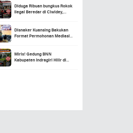
Diduga Ribuan bungkus Rokok
Ilegal Beredar di Ciwidey,
Hasil Investigasi Wartawan
Soroti Dugaan Pasokan dari
Pulau Jawa
Disnaker Kuansing Bakukan
Format Permohonan Mediasi,
Proses Perselisihan Industrial
Dipercepat
Miris! Gedung BNN
Kabupaten Indragiri Hilir di
Sei Beringin Diduga Tak
Pernah Beroperasi, Warga
Pertanyakan Pemanfaatan
Aset Negara