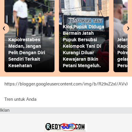
‹
›
Kios Pupuk Diduga
Bermain Jatah
Kapolrestabes
Pupuk Bersubsi
Jelang
Medan, Jangan
Kelompok Tani Di
Kapol
Pelit Dengan Diri
Kurangi Diluar
Polres
Sendiri Terkait
Kewajaran Bikin
gelar
Kesehatan
Petani Mengeluh.
Person
https://blogger.googleusercontent.com/img/b/R29vZ2xl
Tren untuk Anda
Iklan