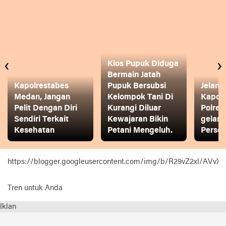
‹
›
Kios Pupuk Diduga
Bermain Jatah
Kapolrestabes
Pupuk Bersubsi
Jelang
Medan, Jangan
Kelompok Tani Di
Kapol
Pelit Dengan Diri
Kurangi Diluar
Polres
Sendiri Terkait
Kewajaran Bikin
gelar
Kesehatan
Petani Mengeluh.
Person
https://blogger.googleusercontent.com/img/b/R29vZ2xl
Tren untuk Anda
Iklan