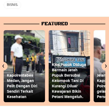
BISNIS.
FEATURED
‹
›
Kios Pupuk Diduga
Bermain Jatah
Kapolrestabes
Pupuk Bersubsi
Jelang
Medan, Jangan
Kelompok Tani Di
Kapol
Pelit Dengan Diri
Kurangi Diluar
Polres
Sendiri Terkait
Kewajaran Bikin
gelar
Kesehatan
Petani Mengeluh.
Person