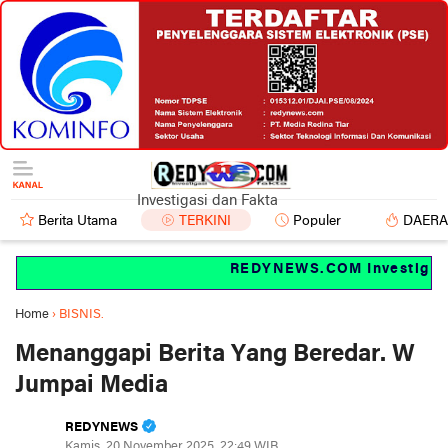
Investigasi dan Fakta
Berita Utama
TERKINI
Populer
DAER
REDYNEWS.COM Investigasi d
Home
›
BISNIS.
Menanggapi Berita Yang Beredar. W
Jumpai Media
REDYNEWS
Kamis, 20 November 2025, 22:49 WIB