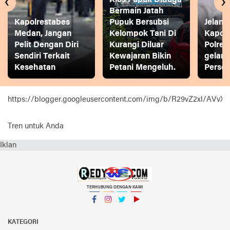
‹
›
Bermain Jatah
Kapolrestabes
Pupuk Bersubsi
Jelang
Medan, Jangan
Kelompok Tani Di
Kapol
Pelit Dengan Diri
Kurangi Diluar
Polres
Sendiri Terkait
Kewajaran Bikin
gelar
Kesehatan
Petani Mengeluh.
Person
https://blogger.googleusercontent.com/img/b/R29vZ2xl
Tren untuk Anda
Iklan
TERHUBUNG DENGAN KAMI
Facebook
Instagram
Twitter
YouTube
KATEGORI