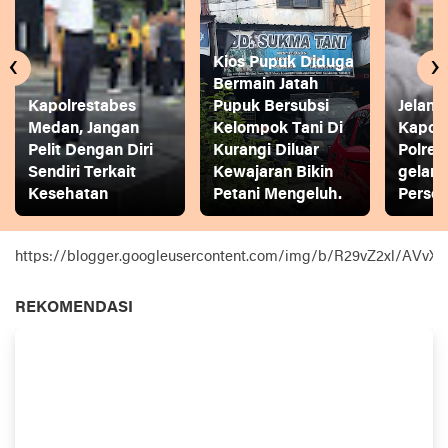
‹
›
Kios Pupuk Diduga
Bermain Jatah
Kapolrestabes
Pupuk Bersubsi
Jelang
Medan, Jangan
Kelompok Tani Di
Kapol
Pelit Dengan Diri
Kurangi Diluar
Polres
Sendiri Terkait
Kewajaran Bikin
gelar
Kesehatan
Petani Mengeluh.
Person
https://blogger.googleusercontent.com/img/b/R29vZ2xl
REKOMENDASI