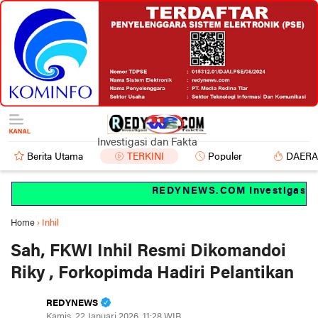
Investigasi dan Fakta
Berita Utama
TERKINI
Populer
DAER
REDYNEWS.COM Investigasi dan
Home
›
Inhil
Sah, FKWI Inhil Resmi Dikomandoi
Riky , Forkopimda Hadiri Pelantikan
REDYNEWS
Kamis, 22 Januari 2026, 11:28 WIB