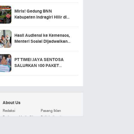
Miris! Gedung BNN
Kabupaten Indragiri Hilir di
Sei Beringin Diduga Tak
Pernah Beroperasi, Warga
Pertanyakan Pemanfaatan
Hasil Audiensi ke Kemensos,
Aset Negara
Menteri Sosial Dijadwalkan
Hadir di Pacu Jalur 2026 dan
Resmikan Sekolah Rakyat
Kuansing
PT TIMEI JAYA SENTOSA
SALURKAN 100 PAKET
SEMBAKO DI DESA LOGAS
HILIR, KEPALA DESA
UCAPKAN TERIMA KASIH
About Us
Redaksi
Pasang Iklan
Pedoman Media Siber
Beli detikweb
Terms and Conditions