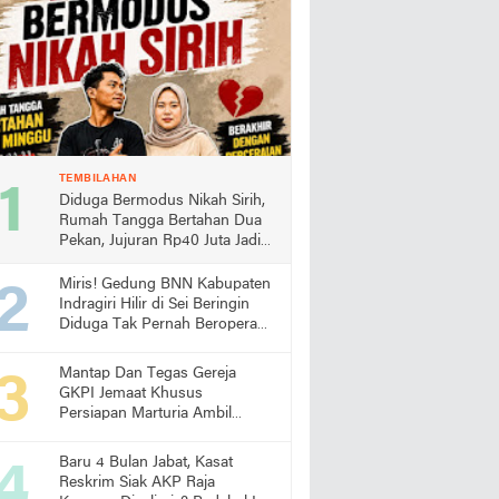
TEMBILAHAN
Diduga Bermodus Nikah Sirih,
Rumah Tangga Bertahan Dua
Pekan, Jujuran Rp40 Juta Jadi
Sorotan
Miris! Gedung BNN Kabupaten
Indragiri Hilir di Sei Beringin
Diduga Tak Pernah Beroperasi,
Warga Pertanyakan
Pemanfaatan Aset Negara
Mantap Dan Tegas Gereja
GKPI Jemaat Khusus
Persiapan Marturia Ambil
Langkah Melaksanakan Ibadah
Pertama lebih Awal
Baru 4 Bulan Jabat, Kasat
Reskrim Siak AKP Raja