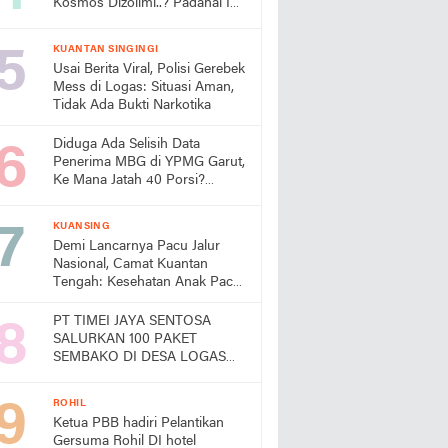
Kosmos Dizolimi..? Padahal Ini
Bukti Kinerjanya
KUANTAN SINGINGI
Usai Berita Viral, Polisi Gerebek
Mess di Logas: Situasi Aman,
Tidak Ada Bukti Narkotika
Diduga Ada Selisih Data
Penerima MBG di YPMG Garut,
Ke Mana Jatah 40 Porsi?
Publik Desak SPPG Beri
Penjelasan
KUANSING
Demi Lancarnya Pacu Jalur
Nasional, Camat Kuantan
Tengah: Kesehatan Anak Pacu
Harga Mati
PT TIMEI JAYA SENTOSA
SALURKAN 100 PAKET
SEMBAKO DI DESA LOGAS
HILIR, KEPALA DESA
UCAPKAN TERIMA KASIH
ROHIL
Ketua PBB hadiri Pelantikan
Gersuma Rohil DI hotel