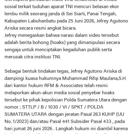
sosial terkait tuduhan aparat TNI mencuri belasan ekor
lembu milik seorang janda di Sei Siarti, Panai Tengah,
Kabupaten Labuhanbatu pada 25 Juni 2026, Jefrey Agutono
Ariska secara resmi angkat bicara.
Jefrey menegaskan bahwa narasi dalam video tersebut
adalah berita bohong (hoaks) yang dimanipulasi secara
sengaja untuk menciptakan kegaduhan publik serta
merusak citra institusi TNI.
Sebagai bentuk tindakan tegas, Jefrey Agutono Ariska di
dampingi kuasa hukumnya Muhammad Rifqi Maulana,S.H
dari kantor hukum RFM & Associates telah resmi
melaporkan akun-akun media sosial penyebar hoaks
tersebut ke pihak kepolisian Polda Sumatera Utara dengan
nomor ; STTLP / B / 1030 / VI / SPKT / POLDA
SUMATERA UTARA dengan jeratan Pasal 263 KUHP (UU
No. 1/2023) dan/atau Pasal 441 Subsider Pasal 433 , pada
hari jumat 26 juni 2026 . Langkah hukum ini diambil karena