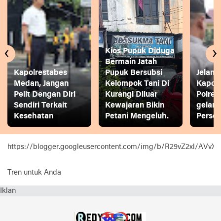
‹
›
Kios Pupuk Diduga
Bermain Jatah
Kapolrestabes
Pupuk Bersubsi
Jelang
Medan, Jangan
Kelompok Tani Di
Kapol
Pelit Dengan Diri
Kurangi Diluar
Polres
Sendiri Terkait
Kewajaran Bikin
gelar
Kesehatan
Petani Mengeluh.
Person
https://blogger.googleusercontent.com/img/b/R29vZ2xl
Tren untuk Anda
Iklan