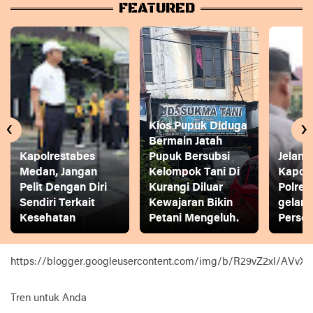
FEATURED
‹
›
Kios Pupuk Diduga
Bermain Jatah
Kapolrestabes
Pupuk Bersubsi
Jelang
Medan, Jangan
Kelompok Tani Di
Kapol
Pelit Dengan Diri
Kurangi Diluar
Polres
Sendiri Terkait
Kewajaran Bikin
gelar
Kesehatan
Petani Mengeluh.
Person
https://blogger.googleusercontent.com/img/b/R29vZ2xl
Tren untuk Anda