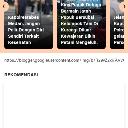
‹
›
Kios Pupuk Diduga
Bermain Jatah
Kapolrestabes
Pupuk Bersubsi
Jelang
Medan, Jangan
Kelompok Tani Di
Kapol
Pelit Dengan Diri
Kurangi Diluar
Polres
Sendiri Terkait
Kewajaran Bikin
gelar
Kesehatan
Petani Mengeluh.
Person
https://blogger.googleusercontent.com/img/b/R29vZ2xl
REKOMENDASI