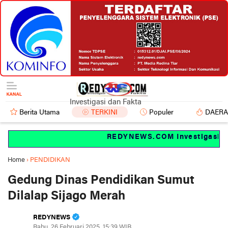
Investigasi dan Fakta
Berita Utama
TERKINI
Populer
DAER
REDYNEWS.COM Investigasi dan f
Home
›
PENDIDIKAN
Gedung Dinas Pendidikan Sumut
Dilalap Sijago Merah
REDYNEWS
Rabu, 26 Februari 2025, 15:39 WIB