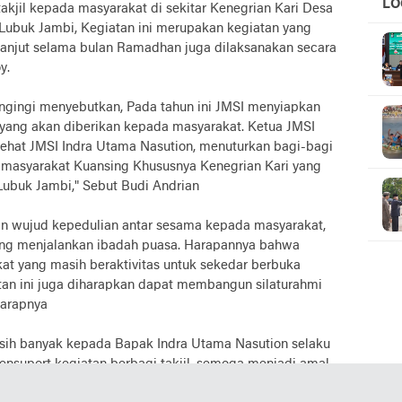
LO
kjil kepada masyarakat di sekitar Kenegrian Kari Desa
UC
– Lubuk Jambi, Kegiatan ini merupakan kegiatan yang
lanjut selama bulan Ramadhan juga dilaksanakan secara
y.
ngingi menyebutkan, Pada tahun ini JMSI menyiapkan
l yang akan diberikan kepada masyarakat. Ketua JMSI
ehat JMSI Indra Utama Nasution, menuturkan bagi-bagi
a masyarakat Kuansing Khususnya Kenegrian Kari yang
 Lubuk Jambi," Sebut Budi Andrian
kan wujud kepedulian antar sesama kepada masyarakat,
ng menjalankan ibadah puasa. Harapannya bahwa
at yang masih beraktivitas untuk sekedar berbuka
atan ini juga diharapkan dapat membangun silaturahmi
harapnya
sih banyak kepada Bapak Indra Utama Nasution selaku
nsuport kegiatan berbagi takjil, semoga menjadi amal
gkasnya Budi Andrian.(MY)