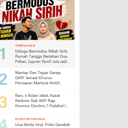
TEMBILAHAN
Diduga Bermodus Nikah Sirih,
Rumah Tangga Bertahan Dua
Pekan, Jujuran Rp40 Juta Jadi
Sorotan
Mantap Dan Tegas Gereja
GKPI Jemaat Khusus
Persiapan Marturia Ambil
Langkah Melaksanakan Ibadah
Pertama lebih Awal
Baru 4 Bulan Jabat, Kasat
Reskrim Siak AKP Raja
Kosmos Dizolimi..? Padahal Ini
Bukti Kinerjanya
KUANTAN SINGINGI
Usai Berita Viral, Polisi Gerebek