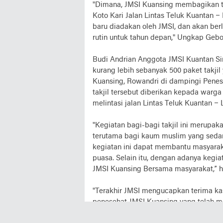
"Dimana, JMSI Kuansing membagikan ta
Koto Kari Jalan Lintas Teluk Kuantan 
baru diadakan oleh JMSI, dan akan ber
rutin untuk tahun depan," Ungkap Gebo
Budi Andrian Anggota JMSI Kuantan Si
kurang lebih sebanyak 500 paket takji
Kuansing, Rowandri di dampingi Penes
takjil tersebut diberikan kepada warg
melintasi jalan Lintas Teluk Kuantan –
"Kegiatan bagi-bagi takjil ini merupa
terutama bagi kaum muslim yang seda
kegiatan ini dapat membantu masyarak
puasa. Selain itu, dengan adanya kegi
JMSI Kuansing Bersama masyarakat,” 
"Terakhir JMSI mengucapkan terima ka
penesehat JMSI Kuansing yang telah me
dan kebaikan buat kita bersama," Pun