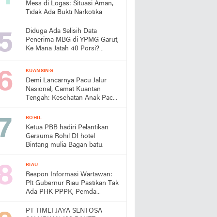
Mess di Logas: Situasi Aman,
Tidak Ada Bukti Narkotika
Diduga Ada Selisih Data
Penerima MBG di YPMG Garut,
Ke Mana Jatah 40 Porsi?
Publik Desak SPPG Beri
Penjelasan
KUANSING
Demi Lancarnya Pacu Jalur
Nasional, Camat Kuantan
Tengah: Kesehatan Anak Pacu
Harga Mati
ROHIL
Ketua PBB hadiri Pelantikan
Gersuma Rohil DI hotel
Bintang mulia Bagan batu.
RIAU
Respon Informasi Wartawan:
Plt Gubernur Riau Pastikan Tak
Ada PHK PPPK, Pemda
Diminta Prioritaskan Gaji
PT TIMEI JAYA SENTOSA