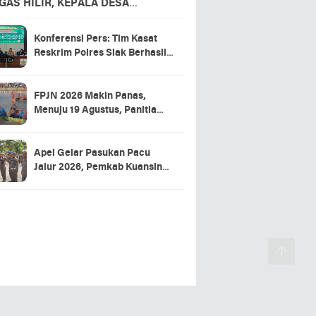
GAS HILIR, KEPALA DESA
APKAN TERIMA KASIH
Konferensi Pers: Tim Kasat
Reskrim Polres Siak Berhasil
Ungkap Kasus Warga Tewas di
RSUD Tengku Rafian
FPJN 2026 Makin Panas,
Menuju 19 Agustus, Panitia
Pacu Jalur 2026 Matangkan
Persiapan
Apel Gelar Pasukan Pacu
Jalur 2026, Pemkab Kuansing
Targetkan Event Aman dan
Sukses