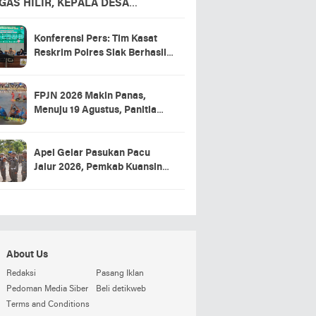
GAS HILIR, KEPALA DESA
APKAN TERIMA KASIH
Konferensi Pers: Tim Kasat
Reskrim Polres Siak Berhasil
Ungkap Kasus Warga Tewas di
RSUD Tengku Rafian
FPJN 2026 Makin Panas,
Menuju 19 Agustus, Panitia
Pacu Jalur 2026 Matangkan
Persiapan
Apel Gelar Pasukan Pacu
Jalur 2026, Pemkab Kuansing
Targetkan Event Aman dan
Sukses
About Us
Redaksi
Pasang Iklan
Pedoman Media Siber
Beli detikweb
Terms and Conditions