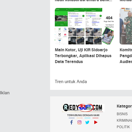
hadil kolaborasi antara bank
Meluas
Sumut.
Masya
Pener
Main Kotor, Uji KIR Sidoarjo
Komit
Terbongkar, Aplikasi Dihapus
Pangda
Data Terendus
Audie
Tren untuk Anda
Iklan
Kategor
BISNIS
TERHUBUNG DENGAN KAMI
KRIMINAL
POLITIK
Facebook
Instagram
Twitter
YouTube