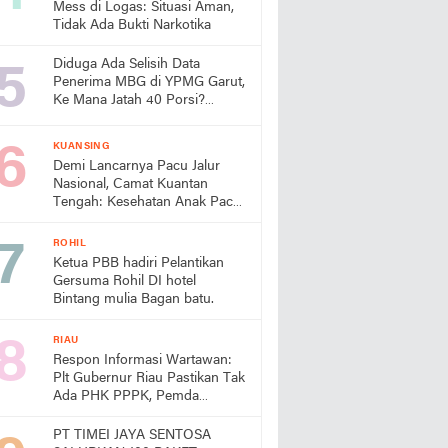
Mess di Logas: Situasi Aman,
Tidak Ada Bukti Narkotika
Diduga Ada Selisih Data
Penerima MBG di YPMG Garut,
Ke Mana Jatah 40 Porsi?
Publik Desak SPPG Beri
Penjelasan
KUANSING
Demi Lancarnya Pacu Jalur
Nasional, Camat Kuantan
Tengah: Kesehatan Anak Pacu
Harga Mati
ROHIL
Ketua PBB hadiri Pelantikan
Gersuma Rohil DI hotel
Bintang mulia Bagan batu.
RIAU
Respon Informasi Wartawan:
Plt Gubernur Riau Pastikan Tak
Ada PHK PPPK, Pemda
Diminta Prioritaskan Gaji
PT TIMEI JAYA SENTOSA