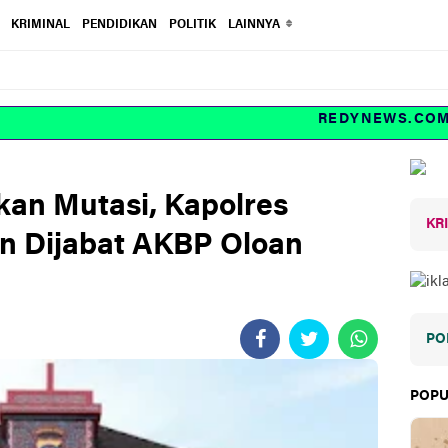
KRIMINAL
PENDIDIKAN
POLITIK
LAINNYA
REDYNEWS.COM Inve
an Mutasi, Kapolres
KR
n Dijabat AKBP Oloan
PO
POPU