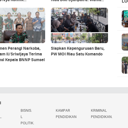
 Nya Konflik
Riau Diki Syahputra: Wahid
LO
rakat Tempatan Dan
pembohong, Gubernur omon2
UC
ima KSO
men Perangi Narkoba,
Siapkan Kepengurusan Baru,
m II/Sriwijaya Terima
PW MOI Riau Satu Komando
nsi Kepala BNNP Sumsel
i
BISNIS.
KAMPAR
KRIMINAL
.
L
PENDIDIKAN
PENDIDIKAN.
POLITIK.