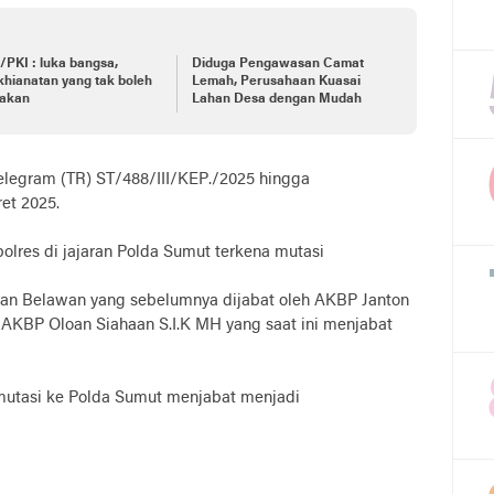
PKI : luka bangsa,
Diduga Pengawasan Camat
hianatan yang tak boleh
Lemah, Perusahaan Kuasai
pakan
Lahan Desa dengan Mudah
telegram (TR) ST/488/III/KEP./2025 hingga
et 2025.
lres di jajaran Polda Sumut terkena mutasi
han Belawan yang sebelumnya dijabat oleh AKBP Janton
eh AKBP Oloan Siahaan S.I.K MH yang saat ini menjabat
imutasi ke Polda Sumut menjabat menjadi