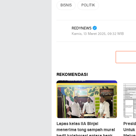
BISNIS
POLITIK
REDYNEWS
Kamis, 13 Maret 2025, 09:32 WIB
REKOMENDASI
Lapas kelas llA Binjai
Presid
menerima tong sampah mural
Untuk