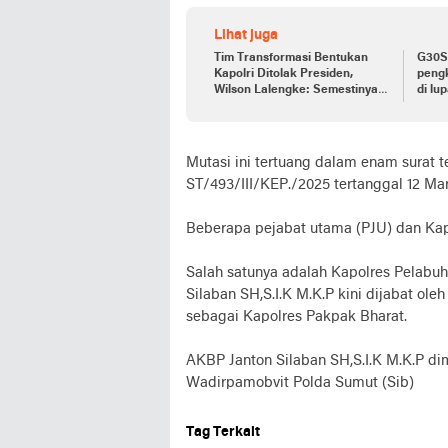
Lihat juga
Tim Transformasi Bentukan
G30S/
Kapolri Ditolak Presiden,
pengk
Wilson Lalengke: Semestinya
di lu
Listyo Mundur Saja
Mutasi ini tertuang dalam enam surat 
ST/493/III/KEP./2025 tertanggal 12 Mar
Beberapa pejabat utama (PJU) dan Kapo
Salah satunya adalah Kapolres Pelabu
Silaban SH,S.I.K M.K.P kini dijabat ol
sebagai Kapolres Pakpak Bharat.
AKBP Janton Silaban SH,S.I.K M.K.P d
Wadirpamobvit Polda Sumut (Sib)
Tag Terkait