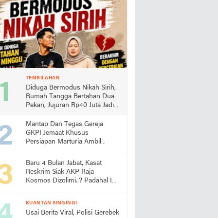
TEMBILAHAN
Diduga Bermodus Nikah Sirih,
Rumah Tangga Bertahan Dua
Pekan, Jujuran Rp40 Juta Jadi
Sorotan
Mantap Dan Tegas Gereja
GKPI Jemaat Khusus
Persiapan Marturia Ambil
Langkah Melaksanakan Ibadah
Pertama lebih Awal
Baru 4 Bulan Jabat, Kasat
Reskrim Siak AKP Raja
Kosmos Dizolimi..? Padahal Ini
Bukti Kinerjanya
KUANTAN SINGINGI
Usai Berita Viral, Polisi Gerebek