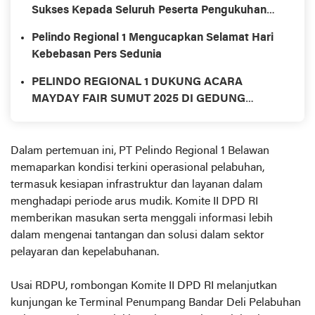
Sukses Kepada Seluruh Peserta Pengukuhan
Profesi Insinyur Angkatan XIII Tahun 2025 USU,
Pelindo Regional 1 Mengucapkan Selamat Hari
terkhusus Dari Pindo Regioanal 1
Kebebasan Pers Sedunia
PELINDO REGIONAL 1 DUKUNG ACARA
MAYDAY FAIR SUMUT 2025 DI GEDUNG
SERBAGUNA PROVINSI SUMATERA UTARA
Dalam pertemuan ini, PT Pelindo Regional 1 Belawan
memaparkan kondisi terkini operasional pelabuhan,
termasuk kesiapan infrastruktur dan layanan dalam
menghadapi periode arus mudik. Komite II DPD RI
memberikan masukan serta menggali informasi lebih
dalam mengenai tantangan dan solusi dalam sektor
pelayaran dan kepelabuhanan.
Usai RDPU, rombongan Komite II DPD RI melanjutkan
kunjungan ke Terminal Penumpang Bandar Deli Pelabuhan