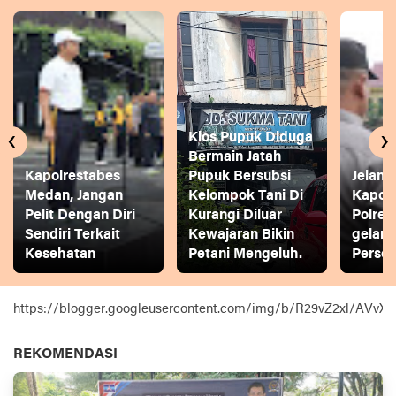
‹
›
Kios Pupuk Diduga
Bermain Jatah
Kapolrestabes
Pupuk Bersubsi
Jelang
Medan, Jangan
Kelompok Tani Di
Kapol
Pelit Dengan Diri
Kurangi Diluar
Polres
Sendiri Terkait
Kewajaran Bikin
gelar
Kesehatan
Petani Mengeluh.
Person
https://blogger.googleusercontent.com/img/b/R29vZ2xl
REKOMENDASI