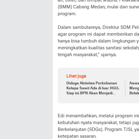
air, toilet, dan tempat wudhu. Pelaks
(BMM) Cabang Medan, mulai dari surve
program.
Dalam sambutannya, Direktur SDM Peli
agar program ini dapat memberikan da
hanya bisa tumbuh dalam lingkungan ya
meningkatkan kualitas sanitasi sekolah
tengah masyarakat,” ujarnya.
Lihat juga
Diduga Aktivitas Perkebunan
Awas 
Kelapa Sawit Ada di luar HGU,
Meng
Siap ini BPN Akan Menjadi
Bela
Sorotan Tajam Oleh Aliang.
Seka
Polre
Polre
Edi menambahkan, melalui program ini
kebutuhan nyata masyarakat, tetapi j
Berkelanjutan (SDGs). Program TJSL ya
ketepatan sasaran.