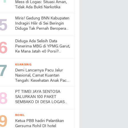
Mess di Logas: Situasi Aman,
Tidak Ada Bukti Narkotika
Miris! Gedung BNN Kabupaten
Indragiri Hilir di Sei Beringin
Diduga Tak Pernah Beroperasi,
Warga Pertanyakan
Pemanfaatan Aset Negara
Diduga Ada Selisih Data
Penerima MBG di YPMG Garut,
Ke Mana Jatah 40 Porsi?
Publik Desak SPPG Beri
Penjelasan
KUANSING
Demi Lancarnya Pacu Jalur
Nasional, Camat Kuantan
Tengah: Kesehatan Anak Pacu
Harga Mati
PT TIMEI JAYA SENTOSA
SALURKAN 100 PAKET
SEMBAKO DI DESA LOGAS
HILIR, KEPALA DESA
UCAPKAN TERIMA KASIH
ROHIL
Ketua PBB hadiri Pelantikan
Gersuma Rohil DI hotel