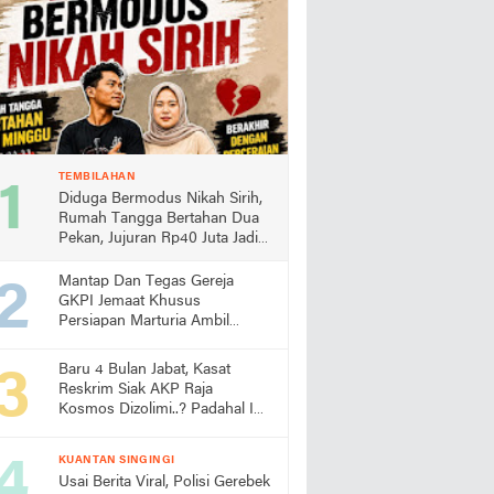
TEMBILAHAN
Diduga Bermodus Nikah Sirih,
Rumah Tangga Bertahan Dua
Pekan, Jujuran Rp40 Juta Jadi
Sorotan
Mantap Dan Tegas Gereja
GKPI Jemaat Khusus
Persiapan Marturia Ambil
Langkah Melaksanakan Ibadah
Pertama lebih Awal
Baru 4 Bulan Jabat, Kasat
Reskrim Siak AKP Raja
Kosmos Dizolimi..? Padahal Ini
Bukti Kinerjanya
KUANTAN SINGINGI
Usai Berita Viral, Polisi Gerebek