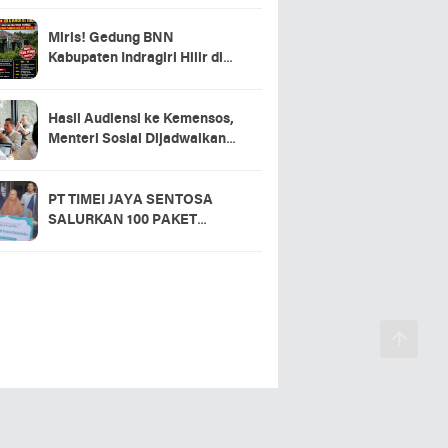
Miris! Gedung BNN
Kabupaten Indragiri Hilir di
Sei Beringin Diduga Tak
Pernah Beroperasi, Warga
Pertanyakan Pemanfaatan
Hasil Audiensi ke Kemensos,
Aset Negara
Menteri Sosial Dijadwalkan
Hadir di Pacu Jalur 2026 dan
Resmikan Sekolah Rakyat
Kuansing
PT TIMEI JAYA SENTOSA
SALURKAN 100 PAKET
SEMBAKO DI DESA LOGAS
HILIR, KEPALA DESA
UCAPKAN TERIMA KASIH