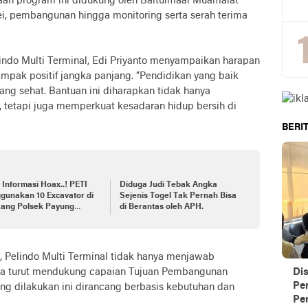
anaan program ini didukung oleh Baitulmaal Muamalat
i, pembangunan hingga monitoring serta serah terima
ndo Multi Terminal, Edi Priyanto menyampaikan harapan
mpak positif jangka panjang. “Pendidikan yang baik
ng sehat. Bantuan ini diharapkan tidak hanya
, tetapi juga memperkuat kesadaran hidup bersih di
BERIT
Informasi Hoax..! PETI
Diduga Judi Tebak Angka
gunakan 10 Excavator di
Sejenis Togel Tak Pernah Bisa
kang Polsek Payung
di Berantas oleh APH.
ki Tidak Ada, Bedakan
s Solok Arosuka dan
s Solok Selatan.
, Pelindo Multi Terminal tidak hanya menjawab
uga turut mendukung capaian Tujuan Pembangunan
Di
Pe
ng dilakukan ini dirancang berbasis kebutuhan dan
Per