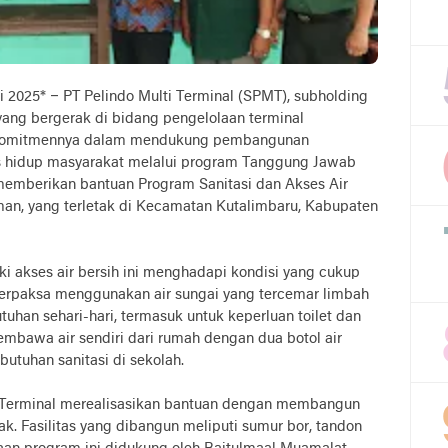
2025* – PT Pelindo Multi Terminal (SPMT), subholding
 yang bergerak di bidang pengelolaan terminal
 komitmennya dalam mendukung pembangunan
as hidup masyarakat melalui program Tanggung Jawab
memberikan bantuan Program Sanitasi dan Akses Air
an, yang terletak di Kecamatan Kutalimbaru, Kabupaten
i akses air bersih ini menghadapi kondisi yang cukup
terpaksa menggunakan air sungai yang tercemar limbah
uhan sehari-hari, termasuk untuk keperluan toilet dan
embawa air sendiri dari rumah dengan dua botol air
butuhan sanitasi di sekolah.
ti Terminal merealisasikan bantuan dengan membangun
ayak. Fasilitas yang dibangun meliputi sumur bor, tandon