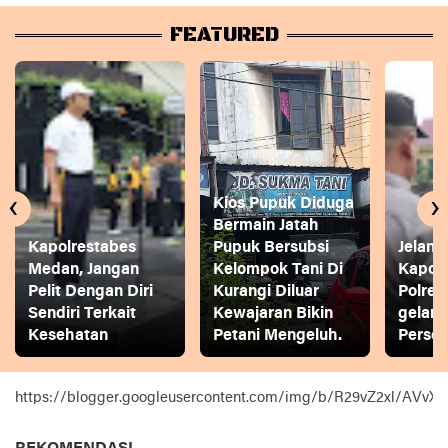
FEATURED
‹
›
Kios Pupuk Diduga
Bermain Jatah
Kapolrestabes
Pupuk Bersubsi
Jelang
Medan, Jangan
Kelompok Tani Di
Kapol
Pelit Dengan Diri
Kurangi Diluar
Polres
Sendiri Terkait
Kewajaran Bikin
gelar
Kesehatan
Petani Mengeluh.
Person
https://blogger.googleusercontent.com/img/b/R29vZ2xl