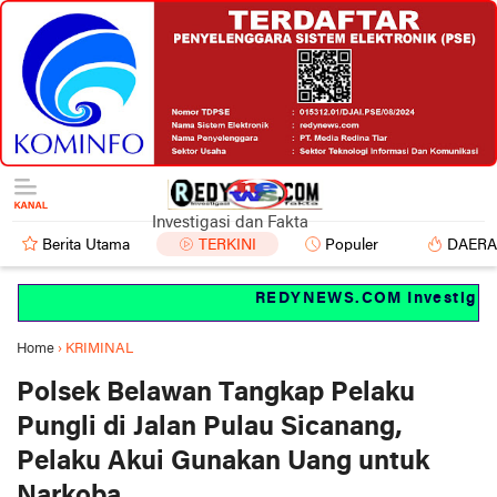
Investigasi dan Fakta
Berita Utama
TERKINI
Populer
DAER
REDYNEWS.COM Investigasi d
Home
›
KRIMINAL
Polsek Belawan Tangkap Pelaku
Pungli di Jalan Pulau Sicanang,
Pelaku Akui Gunakan Uang untuk
Narkoba