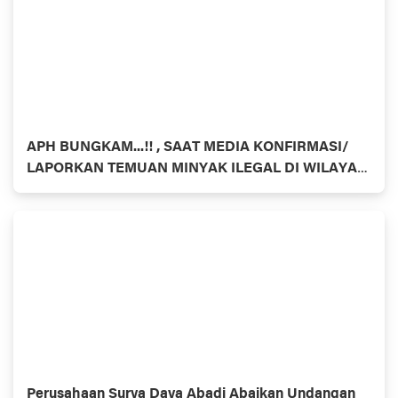
APH BUNGKAM...!! , SAAT MEDIA KONFIRMASI/
LAPORKAN TEMUAN MINYAK ILEGAL DI WILAYAH
HUKUM INHU- RIAU BEROPERASI SETIAP HARI
DENGAN PULUHAN COLT DIESEL
Perusahaan Surya Daya Abadi Abaikan Undangan