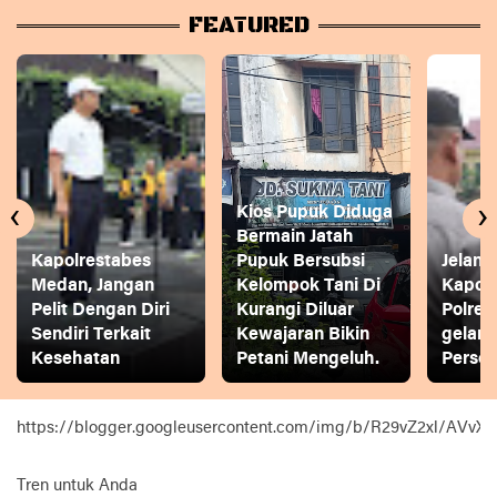
FEATURED
‹
›
Kios Pupuk Diduga
Bermain Jatah
Kapolrestabes
Pupuk Bersubsi
Jelang
Medan, Jangan
Kelompok Tani Di
Kapol
Pelit Dengan Diri
Kurangi Diluar
Polres
Sendiri Terkait
Kewajaran Bikin
gelar
Kesehatan
Petani Mengeluh.
Person
https://blogger.googleusercontent.com/img/b/R29vZ2xl
Tren untuk Anda