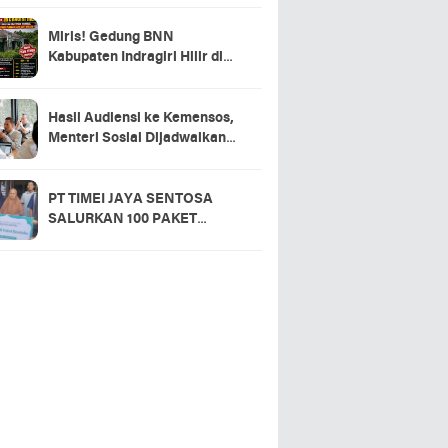
Miris! Gedung BNN
Kabupaten Indragiri Hilir di
Sei Beringin Diduga Tak
Pernah Beroperasi, Warga
Pertanyakan Pemanfaatan
Hasil Audiensi ke Kemensos,
Aset Negara
Menteri Sosial Dijadwalkan
Hadir di Pacu Jalur 2026 dan
Resmikan Sekolah Rakyat
Kuansing
PT TIMEI JAYA SENTOSA
SALURKAN 100 PAKET
SEMBAKO DI DESA LOGAS
HILIR, KEPALA DESA
UCAPKAN TERIMA KASIH