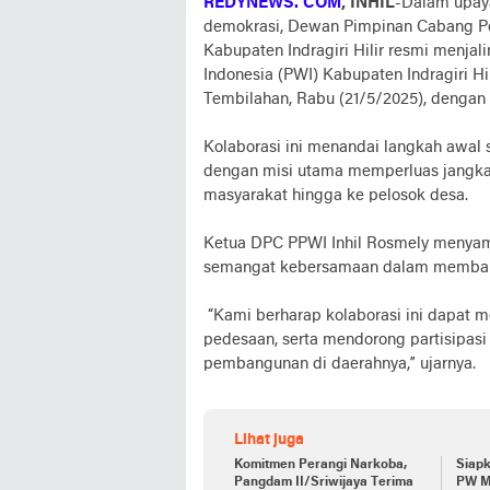
REDYNEWS. COM
, INHIL
-Dalam upay
demokrasi, Dewan Pimpinan Cabang Pe
Kabupaten Indragiri Hilir resmi menjal
Indonesia (PWI) Kabupaten Indragiri Hil
Tembilahan, Rabu (21/5/2025), dengan d
Kolaborasi ini menandai langkah awal 
dengan misi utama memperluas jangkau
masyarakat hingga ke pelosok desa.
Ketua DPC PPWI Inhil Rosmely menyamp
semangat kebersamaan dalam membang
“Kami berharap kolaborasi ini dapat 
pedesaan, serta mendorong partisipas
pembangunan di daerahnya,” ujarnya.
Lihat juga
Komitmen Perangi Narkoba,
Siap
Pangdam II/Sriwijaya Terima
PW M