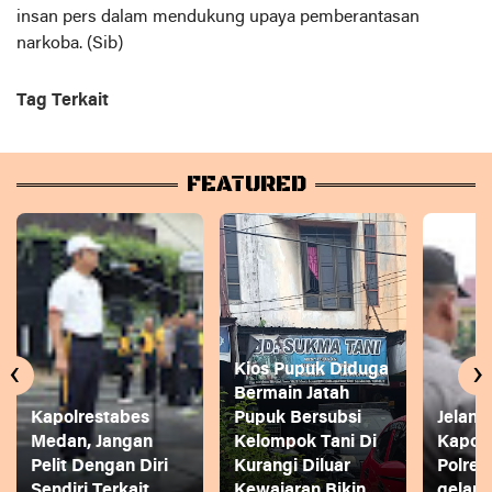
insan pers dalam mendukung upaya pemberantasan
narkoba. (Sib)
Tag Terkait
FEATURED
‹
›
Kios Pupuk Diduga
Bermain Jatah
Kapolrestabes
Pupuk Bersubsi
Jelang
Medan, Jangan
Kelompok Tani Di
Kapol
Pelit Dengan Diri
Kurangi Diluar
Polres
Sendiri Terkait
Kewajaran Bikin
gelar