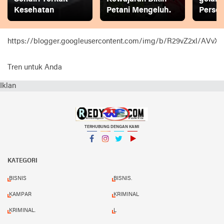
Kesehatan
Petani Mengeluh.
Person
https://blogger.googleusercontent.com/img/b/R29vZ2xl
Tren untuk Anda
Iklan
TERHUBUNG DENGAN KAMI
Facebook
Instagram
Twitter
YouTube
KATEGORI
BISNIS
BISNIS.
KAMPAR
KRIMINAL
KRIMINAL.
L