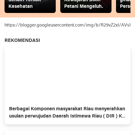
Kesehatan
Petani Mengeluh.
Person
https://blogger.googleusercontent.com/img/b/R29vZ2xl
REKOMENDASI
Berbagai Komponen masyarakat Riau menyerahkan
usulan perwujudan Daerah Istimewa Riau ( DIR ) Ke
Dewan Perwakilan Rakyat ( DPR ) dan Dewan
Perwakilan Daerah ( DPD )