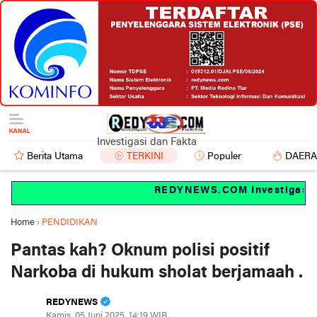
Investigasi dan Fakta
Berita Utama
TERKINI
Populer
DAER
REDYNEWS.COM Investigasi dan
Home
›
PENDIDIKAN
Pantas kah? Oknum polisi positif
Narkoba di hukum sholat berjamaah .
REDYNEWS
Kamis, 05 Juni 2025, 14:19 WIB