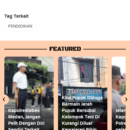
Tag Terkait
PENDIDIKAN
FEATURED
‹
›
Kios Pupuk Diduga
Bermain Jatah
Kapolrestabes
Pupuk Bersubsi
Jelang
Medan, Jangan
Kelompok Tani Di
Kapol
Pelit Dengan Diri
Kurangi Diluar
Polres
Sendiri Terkait
Kewajaran Bikin
gelar