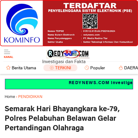
Investigasi dan Fakta
Berita Utama
TERKINI
Populer
DAER
REDYNEWS.COM Investigasi da
Home
›
PENDIDIKAN
Semarak Hari Bhayangkara ke-79,
Polres Pelabuhan Belawan Gelar
Pertandingan Olahraga