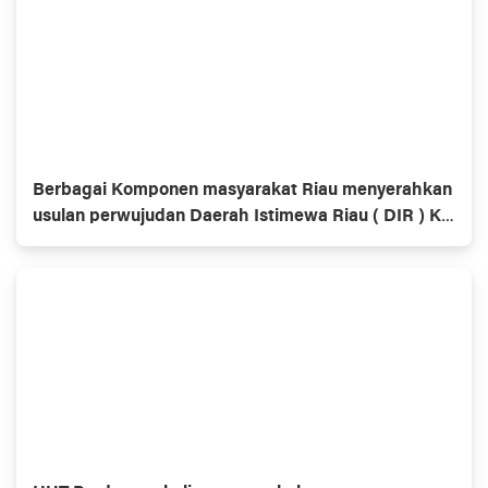
Berbagai Komponen masyarakat Riau menyerahkan
usulan perwujudan Daerah Istimewa Riau ( DIR ) Ke
Dewan Perwakilan Rakyat ( DPR ) dan Dewan
Perwakilan Daerah ( DPD )