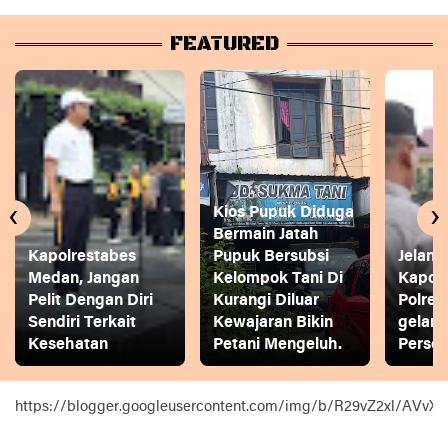
FEATURED
‹
›
Kios Pupuk Diduga
Bermain Jatah
Kapolrestabes
Pupuk Bersubsi
Jelang
Medan, Jangan
Kelompok Tani Di
Kapol
Pelit Dengan Diri
Kurangi Diluar
Polres
Sendiri Terkait
Kewajaran Bikin
gelar
Kesehatan
Petani Mengeluh.
Person
https://blogger.googleusercontent.com/img/b/R29vZ2xl