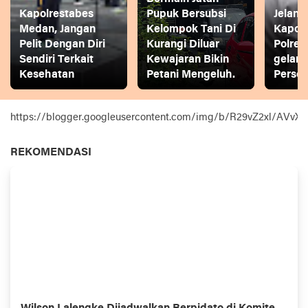
Kapolrestabes
Pupuk Bersubsi
Jelang
Medan, Jangan
Kelompok Tani Di
Kapol
Pelit Dengan Diri
Kurangi Diluar
Polres
Sendiri Terkait
Kewajaran Bikin
gelar
Kesehatan
Petani Mengeluh.
Person
https://blogger.googleusercontent.com/img/b/R29vZ2xl
REKOMENDASI