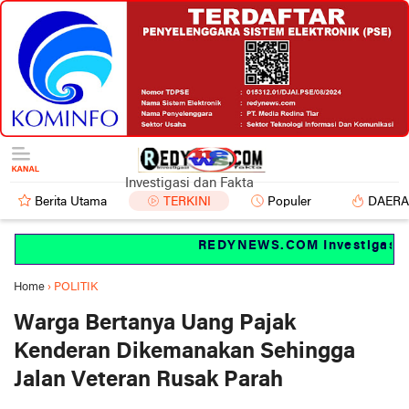
Investigasi dan Fakta
Berita Utama
TERKINI
Populer
DAER
REDYNEWS.COM Investigasi dan
Home
›
POLITIK
Warga Bertanya Uang Pajak
Kenderan Dikemanakan Sehingga
Jalan Veteran Rusak Parah