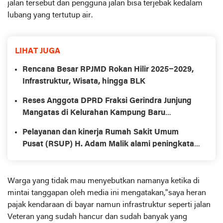
jalan tersebut dan pengguna jalan bisa terjebak kedalam
lubang yang tertutup air.
LIHAT JUGA
Rencana Besar RPJMD Rokan Hilir 2025–2029,
Infrastruktur, Wisata, hingga BLK
Reses Anggota DPRD Fraksi Gerindra Junjung
Mangatas di Kelurahan Kampung Baru
Kecamatan Bukit Kapur Kota Dumai
Pelayanan dan kinerja Rumah Sakit Umum
Pusat (RSUP) H. Adam Malik alami peningkatan
luar biasa di bawah kepemimpinan Direktur
Utama dr. Zainal Safri, M.Ked(PD), Sp.PD-KKV,
Sp.JP(K)
Warga yang tidak mau menyebutkan namanya ketika di
mintai tanggapan oleh media ini mengatakan,"saya heran
pajak kendaraan di bayar namun infrastruktur seperti jalan
Veteran yang sudah hancur dan sudah banyak yang