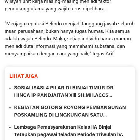
wilayah unit kerja masing-masing menjadi faktor
pendukung utama yang wajib terus dipelihara.
“Menjaga reputasi Pelindo menjadi tanggung jawab seluruh
insan perusahaan, bukan hanya tugas humas. Kita semua
adalah wajah Pelindo. Maka, setiap individu harus mampu
menjadi duta informasi yang memahami substansi dan
menyampaikan dengan cara yang baik,” tegas Arif.
LIHAT JUGA
SOSIALISASI 4 PILAR DI BINJAI TIMUR DR
HINCA IP PANDJAITAN Xlll SH.MH.ACCS
PANCASILA
KEGIATAN GOTONG ROYONG PEMBANGUNAN
POSKAMLING DI LINGKUNGAN SATU
KELURAHAN TANAH TINGGI KECAMATAN
Lembaga Pemasyarakatan Kelas llA Binjai
BINJAI TIMUR
Tetapkan pegawai teladan Periode Triwulan lV.