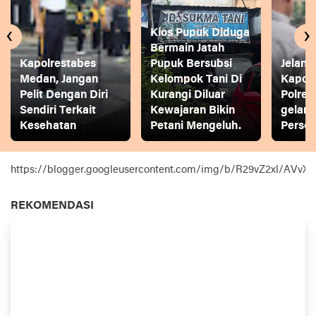
‹
›
Kios Pupuk Diduga
Bermain Jatah
Kapolrestabes
Pupuk Bersubsi
Jelang
Medan, Jangan
Kelompok Tani Di
Kapol
Pelit Dengan Diri
Kurangi Diluar
Polres
Sendiri Terkait
Kewajaran Bikin
gelar
Kesehatan
Petani Mengeluh.
Person
https://blogger.googleusercontent.com/img/b/R29vZ2xl
REKOMENDASI