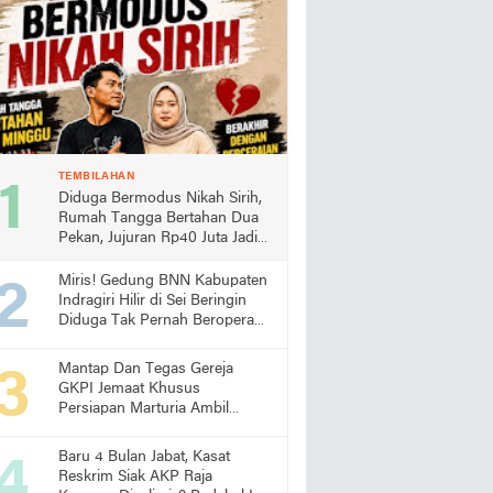
TEMBILAHAN
Diduga Bermodus Nikah Sirih,
Rumah Tangga Bertahan Dua
Pekan, Jujuran Rp40 Juta Jadi
Sorotan
Miris! Gedung BNN Kabupaten
Indragiri Hilir di Sei Beringin
Diduga Tak Pernah Beroperasi,
Warga Pertanyakan
Pemanfaatan Aset Negara
Mantap Dan Tegas Gereja
GKPI Jemaat Khusus
Persiapan Marturia Ambil
Langkah Melaksanakan Ibadah
Pertama lebih Awal
Baru 4 Bulan Jabat, Kasat
Reskrim Siak AKP Raja