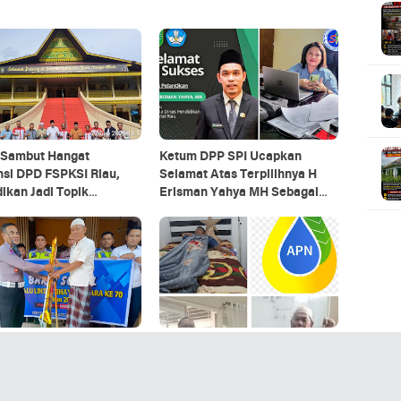
Sambut Hangat
Ketum DPP SPI Ucapkan
nsi DPD FSPKSI Riau,
Selamat Atas Terpilihnya H
ikan Jadi Topik
Erisman Yahya MH Sebagai
hasan
Kadisdik Riau
ntas Polres Pelabuhan
Akibat Pengeroyokan di
n Gelar Bakti Sosial
Kantor Agrinas Masyarakat
rsihan Rumah Ibadah
Mengalami Trauma Berat
 HUT ke-70 Polisi Lalu