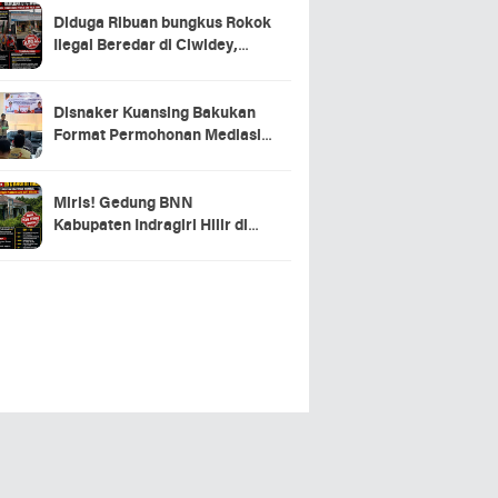
Diduga Ribuan bungkus Rokok
Ilegal Beredar di Ciwidey,
Hasil Investigasi Wartawan
Soroti Dugaan Pasokan dari
Pulau Jawa
Disnaker Kuansing Bakukan
Format Permohonan Mediasi,
Proses Perselisihan Industrial
Dipercepat
Miris! Gedung BNN
Kabupaten Indragiri Hilir di
Sei Beringin Diduga Tak
Pernah Beroperasi, Warga
Pertanyakan Pemanfaatan
Aset Negara