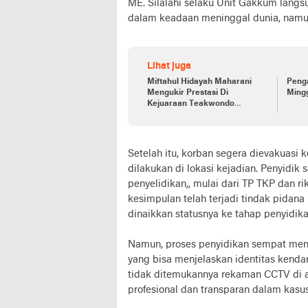
ME. Silalahi selaku Unit Gakkum langs
dalam keadaan meninggal dunia, namu
Lihat juga
Miftahul Hidayah Maharani
Peng
Mengukir Prestasi Di
Ming
Kejuaraan Teakwondo
Championship Kajati Riau CUP
II 2025
Setelah itu, korban segera dievakuasi 
dilakukan di lokasi kejadian. Penyidik 
penyelidikan,, mulai dari TP TKP dan 
kesimpulan telah terjadi tindak pidana 
dinaikkan statusnya ke tahap penyidika
Namun, proses penyidikan sempat meng
yang bisa menjelaskan identitas kend
tidak ditemukannya rekaman CCTV di ar
profesional dan transparan dalam kasus