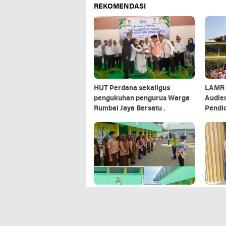
REKOMENDASI
HUT Perdana sekaligus
LAMR 
pengukuhan pengurus Warga
Audie
Rumbai Jaya Bersatu .
Pendid
Pemba
Sat Lantas Polres Pelabuhan
Sat La
Belawan Gelar Police Goes To
Belawa
School di SMP Negeri 39
Pembe
Medan
Sambut