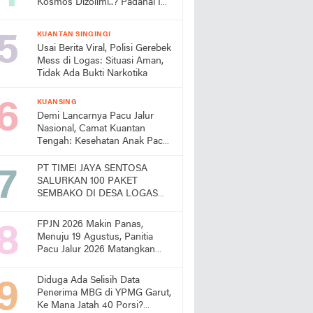
Kosmos Dizolimi..? Padahal Ini
Bukti Kinerjanya
KUANTAN SINGINGI
Usai Berita Viral, Polisi Gerebek
Mess di Logas: Situasi Aman,
Tidak Ada Bukti Narkotika
KUANSING
Demi Lancarnya Pacu Jalur
Nasional, Camat Kuantan
Tengah: Kesehatan Anak Pacu
Harga Mati
PT TIMEI JAYA SENTOSA
SALURKAN 100 PAKET
SEMBAKO DI DESA LOGAS
HILIR, KEPALA DESA
UCAPKAN TERIMA KASIH
FPJN 2026 Makin Panas,
Menuju 19 Agustus, Panitia
Pacu Jalur 2026 Matangkan
Persiapan
Diduga Ada Selisih Data
Penerima MBG di YPMG Garut,
Ke Mana Jatah 40 Porsi?