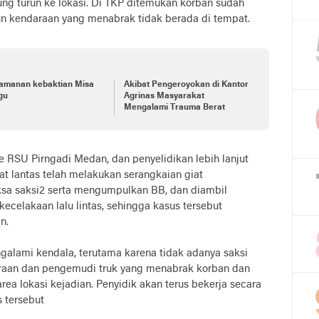
ung turun ke lokasi. Di TKP ditemukan korban sudah
n kendaraan yang menabrak tidak berada di tempat.
amanan kebaktian Misa
Akibat Pengeroyokan di Kantor
gu
Agrinas Masyarakat
Mengalami Trauma Berat
ke RSU Pirngadi Medan, dan penyelidikan lebih lanjut
sat lantas telah melakukan serangkaian giat
riksa saksi2 serta mengumpulkan BB, dan diambil
kecelakaan lalu lintas, sehingga kasus tersebut
n.
alami kendala, terutama karena tidak adanya saksi
araan dan pengemudi truk yang menabrak korban dan
ea lokasi kejadian. Penyidik akan terus bekerja secara
 tersebut