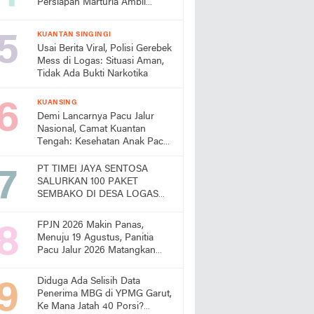
Persiapan Marturia Ambil
Langkah Melaksanakan Ibadah
Pertama lebih Awal
KUANTAN SINGINGI
Usai Berita Viral, Polisi Gerebek
Mess di Logas: Situasi Aman,
Tidak Ada Bukti Narkotika
KUANSING
Demi Lancarnya Pacu Jalur
Nasional, Camat Kuantan
Tengah: Kesehatan Anak Pacu
Harga Mati
PT TIMEI JAYA SENTOSA
SALURKAN 100 PAKET
SEMBAKO DI DESA LOGAS
HILIR, KEPALA DESA
UCAPKAN TERIMA KASIH
FPJN 2026 Makin Panas,
Menuju 19 Agustus, Panitia
Pacu Jalur 2026 Matangkan
Persiapan
Diduga Ada Selisih Data
Penerima MBG di YPMG Garut,
Ke Mana Jatah 40 Porsi?