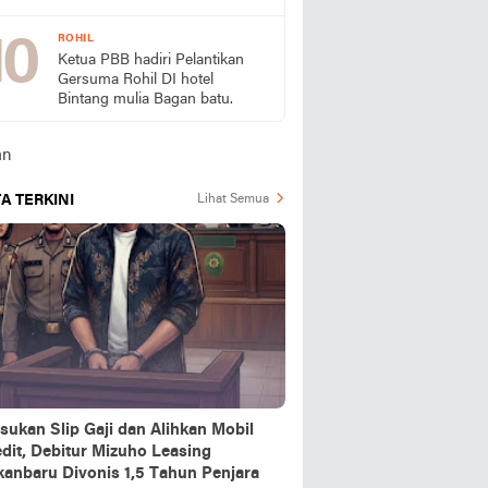
Publik Desak SPPG Beri
Penjelasan
ROHIL
Ketua PBB hadiri Pelantikan
Gersuma Rohil DI hotel
Bintang mulia Bagan batu.
A TERKINI
Lihat Semua
sukan Slip Gaji dan Alihkan Mobil
dit, Debitur Mizuho Leasing
kanbaru Divonis 1,5 Tahun Penjara