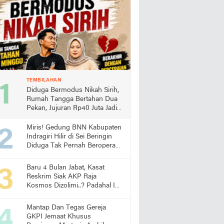
TEMBILAHAN
Diduga Bermodus Nikah Sirih,
Rumah Tangga Bertahan Dua
Pekan, Jujuran Rp40 Juta Jadi
Sorotan
Miris! Gedung BNN Kabupaten
Indragiri Hilir di Sei Beringin
Diduga Tak Pernah Beroperasi,
Warga Pertanyakan
Pemanfaatan Aset Negara
Baru 4 Bulan Jabat, Kasat
Reskrim Siak AKP Raja
Kosmos Dizolimi..? Padahal Ini
Bukti Kinerjanya
Mantap Dan Tegas Gereja
GKPI Jemaat Khusus