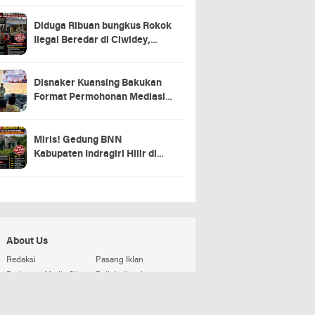
Diduga Ribuan bungkus Rokok
Ilegal Beredar di Ciwidey,
Hasil Investigasi Wartawan
Soroti Dugaan Pasokan dari
Pulau Jawa
Disnaker Kuansing Bakukan
Format Permohonan Mediasi,
Proses Perselisihan Industrial
Dipercepat
Miris! Gedung BNN
Kabupaten Indragiri Hilir di
Sei Beringin Diduga Tak
Pernah Beroperasi, Warga
Pertanyakan Pemanfaatan
Aset Negara
About Us
Redaksi
Pasang Iklan
Pedoman Media Siber
Beli detikweb
Terms and Conditions