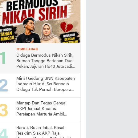
TEMBILAHAN
Diduga Bermodus Nikah Sirih,
Rumah Tangga Bertahan Dua
Pekan, Jujuran Rp40 Juta Jadi
Sorotan
Miris! Gedung BNN Kabupaten
Indragiri Hilir di Sei Beringin
Diduga Tak Pernah Beroperasi,
Warga Pertanyakan
Pemanfaatan Aset Negara
Mantap Dan Tegas Gereja
GKPI Jemaat Khusus
Persiapan Marturia Ambil
Langkah Melaksanakan Ibadah
Pertama lebih Awal
Baru 4 Bulan Jabat, Kasat
Reskrim Siak AKP Raja