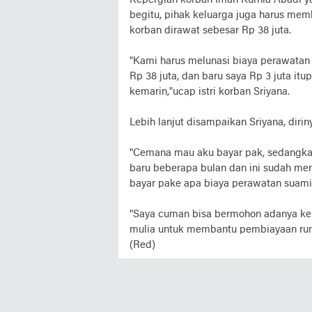
Kepergian korban Iman Kurnia Abadi y
begitu, pihak keluarga juga harus me
korban dirawat sebesar Rp 38 juta.
"Kami harus melunasi biaya perawatan 
Rp 38 juta, dan baru saya Rp 3 juta it
kemarin,"ucap istri korban Sriyana.
Lebih lanjut disampaikan Sriyana, dir
"Cemana mau aku bayar pak, sedangkan 
baru beberapa bulan dan ini sudah men
bayar pake apa biaya perawatan suami,
"Saya cuman bisa bermohon adanya ker
mulia untuk membantu pembiayaan rum
(Red)
Tag Terkait
KRIMINAL