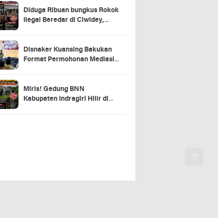
Diduga Ribuan bungkus Rokok
Ilegal Beredar di Ciwidey,
Hasil Investigasi Wartawan
Soroti Dugaan Pasokan dari
Pulau Jawa
Disnaker Kuansing Bakukan
Format Permohonan Mediasi,
Proses Perselisihan Industrial
Dipercepat
Miris! Gedung BNN
Kabupaten Indragiri Hilir di
Sei Beringin Diduga Tak
Pernah Beroperasi, Warga
Pertanyakan Pemanfaatan
Aset Negara