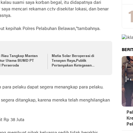
kalau suami saya korban begal, itu didapatnya dari
r saya mencari rekaman cctv disekitar lokasi, dan benar
asnya.
but kepihak Polres Pelabuhan Belawan,"tambahnya.
BERIT
i Riau Tangkap Mantan
Mafia Solar Beroperasi di
ktur Utama BUMD PT
Tenayan Raya,Publik
 Perseroda
Pertanyakan Ketegasan
Kapolda Riau.jangan tutup
mata tindak
ap para pelaku dapat segera menangkap para pelaku.
t segera ditangkap, karena mereka telah menghilangkan
Pal
Kre
t Rp 38 Juta
Pe