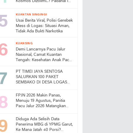
Kosmos Dizolimi..? Padahal Ini
Bukti Kinerjanya
KUANTAN SINGINGI
Usai Berita Viral, Polisi Gerebek
Mess di Logas: Situasi Aman,
Tidak Ada Bukti Narkotika
KUANSING
Demi Lancarnya Pacu Jalur
Nasional, Camat Kuantan
Tengah: Kesehatan Anak Pacu
Harga Mati
PT TIMEI JAYA SENTOSA
SALURKAN 100 PAKET
SEMBAKO DI DESA LOGAS
HILIR, KEPALA DESA
UCAPKAN TERIMA KASIH
FPJN 2026 Makin Panas,
Menuju 19 Agustus, Panitia
Pacu Jalur 2026 Matangkan
Persiapan
Diduga Ada Selisih Data
Penerima MBG di YPMG Garut,
Ke Mana Jatah 40 Porsi?