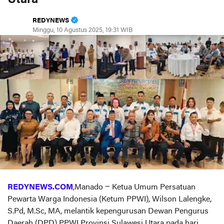
REDYNEWS
Minggu, 10 Agustus 2025, 19:31 WIB
REDYNEWS.COM
,Manado – Ketua Umum Persatuan
Pewarta Warga Indonesia (Ketum PPWI), Wilson Lalengke,
S.Pd, M.Sc, MA, melantik kepengurusan Dewan Pengurus
Daerah (DPD) PPWI Provinsi Sulawesi Utara pada hari