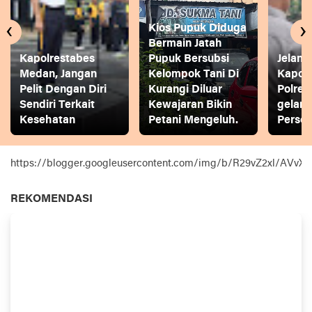
‹
›
Kios Pupuk Diduga
Bermain Jatah
Kapolrestabes
Pupuk Bersubsi
Jelang
Medan, Jangan
Kelompok Tani Di
Kapol
Pelit Dengan Diri
Kurangi Diluar
Polres
Sendiri Terkait
Kewajaran Bikin
gelar
Kesehatan
Petani Mengeluh.
Person
https://blogger.googleusercontent.com/img/b/R29vZ2xl
REKOMENDASI