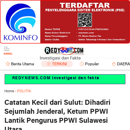
Investigasi dan Fakta
Berita Utama
TERKINI
Populer
DAER
REDYNEWS.COM Investigasi dan fakta
Home
›
POLITIK
Catatan Kecil dari Sulut: Dihadiri
Sejumlah Jenderal, Ketum PPWI
Lantik Pengurus PPWI Sulawesi
Utara