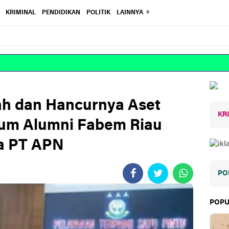
KRIMINAL
PENDIDIKAN
POLITIK
LAINNYA
RE
ah dan Hancurnya Aset
KR
rum Alumni Fabem Riau
a PT APN
PO
POPU