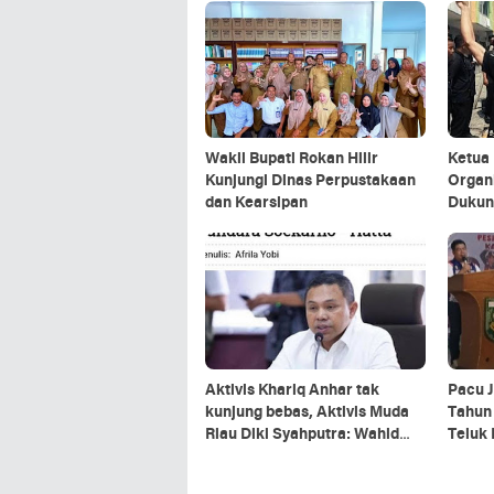
Wakil Bupati Rokan Hilir
Ketua
Kunjungi Dinas Perpustakaan
Organi
dan Kearsipan
Dukun
Pembe
Aktivis Khariq Anhar tak
Pacu J
kunjung bebas, Aktivis Muda
Tahun 
Riau Diki Syahputra: Wahid
Teluk 
pembohong, Gubernur omon2
Mengg
APBD 