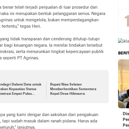
a benar telah terjadi penjualan di luar prosedur dan
aka ini merupakan bentuk pelanggaran serius. Negara
Agrinas untuk mengelola, bukan memperdagangkan
tertentu,” tegas Heri.
 yang tidak transparan dan cenderung ditutup-tutupi
 bagi keuangan negara. Ia menilai tindakan tersebut
rokrasi, serta menurunkan tingkat kepercayaan publik
BERIT
a seperti PT Agrinas.
ndagri Dalami Data untuk
Bupati Nias Selatan
skan Kepastian Status
Memberhentikan Sementara
istrasi Empat Pulau
Kepal Desa Hilimaera
–Sumut
Di
 apa yang kami dengar dan saksikan dari pengakuan
Pe
ika, tapi sudah masuk dalam ranah pidana. Harus ada
Per
luruh,” lanjutnya.