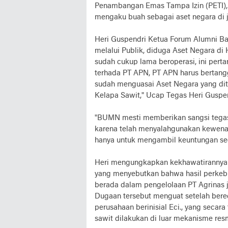
Penambangan Emas Tampa Izin (PETI),
mengaku buah sebagai aset negara di j
Heri Guspendri Ketua Forum Alumni B
melalui Publik, diduga Aset Negara di H
sudah cukup lama beroperasi, ini pe
terhada PT APN, PT APN harus bertang
sudah menguasai Aset Negara yang di
Kelapa Sawit," Ucap Tegas Heri Guspen
"BUMN mesti memberikan sangsi tegas
karena telah menyalahgunakan kewenan
hanya untuk mengambil keuntungan seca
Heri mengungkapkan kekhawatirannya 
yang menyebutkan bahwa hasil perkebu
berada dalam pengelolaan PT Agrinas ju
Dugaan tersebut menguat setelah bere
perusahaan berinisial Eci., yang seca
sawit dilakukan di luar mekanisme res