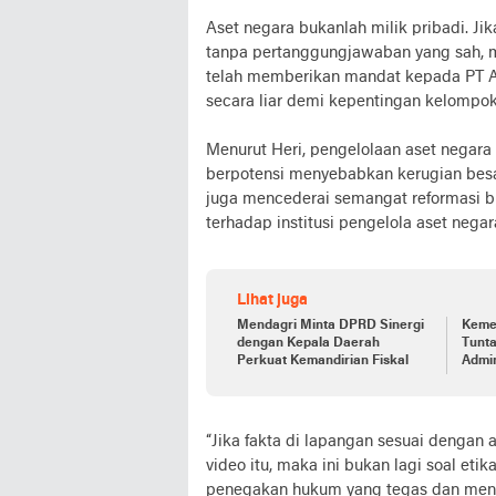
Aset negara bukanlah milik pribadi. Jik
tanpa pertanggungjawaban yang sah, m
telah memberikan mandat kepada PT 
secara liar demi kepentingan kelompok 
Menurut Heri, pengelolaan aset negara
berpotensi menyebabkan kerugian besar
juga mencederai semangat reformasi bi
terhadap institusi pengelola aset negar
Lihat juga
Mendagri Minta DPRD Sinergi
Keme
dengan Kepala Daerah
Tunta
Perkuat Kemandirian Fiskal
Admin
Aceh
“Jika fakta di lapangan sesuai dengan
video itu, maka ini bukan lagi soal et
penegakan hukum yang tegas dan menye