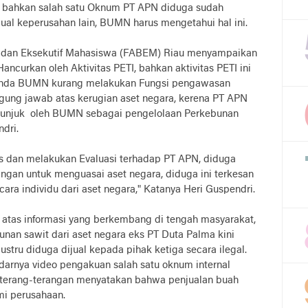
 bahkan salah satu Oknum PT APN diduga sudah
ual keperusahan lain, BUMN harus mengetahui hal ini.
adan Eksekutif Mahasiswa (FABEM) Riau menyampaikan
ancurkan oleh Aktivitas PETI, bahkan aktivitas PETI ini
rtanda BUMN kurang melakukan Fungsi pengawasan
gung jawab atas kerugian aset negara, kerena PT APN
tunjuk oleh BUMN sebagai pengelolaan Perkebunan
dri.
 dan melakukan Evaluasi terhadap PT APN, diduga
gan untuk menguasai aset negara, diduga ini terkesan
ra individu dari aset negara," Katanya Heri Guspendri.
atas informasi yang berkembang di tengah masyarakat,
nan sawit dari aset negara eks PT Duta Palma kini
stru diduga dijual kepada pihak ketiga secara ilegal.
darnya video pengakuan salah satu oknum internal
ra terang-terangan menyatakan bahwa penjualan buah
mi perusahaan.