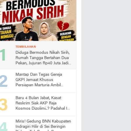
TEMBILAHAN
Diduga Bermodus Nikah Sirih,
Rumah Tangga Bertahan Dua
Pekan, Jujuran Rp40 Juta Jadi
Sorotan
Mantap Dan Tegas Gereja
GKPI Jemaat Khusus
Persiapan Marturia Ambil
Langkah Melaksanakan Ibadah
Pertama lebih Awal
Baru 4 Bulan Jabat, Kasat
Reskrim Siak AKP Raja
Kosmos Dizolimi..? Padahal Ini
Bukti Kinerjanya
Miris! Gedung BNN Kabupaten
Indragiri Hilir di Sei Beringin