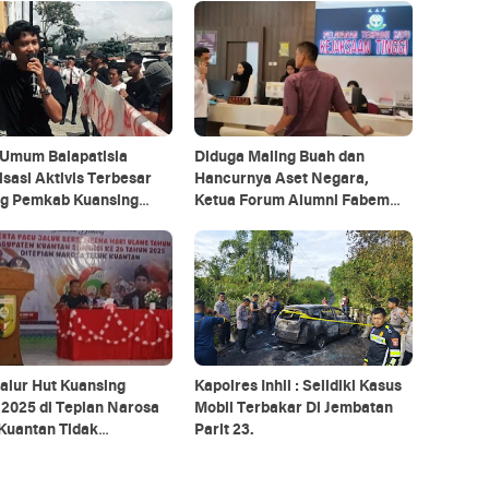
 Umum Balapatisia
Diduga Maling Buah dan
sasi Aktivis Terbesar
Hancurnya Aset Negara,
g Pemkab Kuansing
Ketua Forum Alumni Fabem
ntukan BUMD.
Riau Desak APH Periksa PT
APN
alur Hut Kuansing
Kapolres Inhil : Selidiki Kasus
2025 di Tepian Narosa
Mobil Terbakar Di Jembatan
Kuantan Tidak
Parit 23.
unakan Anggaran
Kabupaten dan APBD