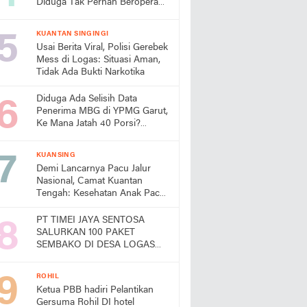
Diduga Tak Pernah Beroperasi,
Warga Pertanyakan
Pemanfaatan Aset Negara
KUANTAN SINGINGI
Usai Berita Viral, Polisi Gerebek
Mess di Logas: Situasi Aman,
Tidak Ada Bukti Narkotika
Diduga Ada Selisih Data
Penerima MBG di YPMG Garut,
Ke Mana Jatah 40 Porsi?
Publik Desak SPPG Beri
Penjelasan
KUANSING
Demi Lancarnya Pacu Jalur
Nasional, Camat Kuantan
Tengah: Kesehatan Anak Pacu
Harga Mati
PT TIMEI JAYA SENTOSA
SALURKAN 100 PAKET
SEMBAKO DI DESA LOGAS
HILIR, KEPALA DESA
UCAPKAN TERIMA KASIH
ROHIL
Ketua PBB hadiri Pelantikan
Gersuma Rohil DI hotel