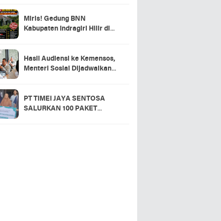
Miris! Gedung BNN
Kabupaten Indragiri Hilir di
Sei Beringin Diduga Tak
Pernah Beroperasi, Warga
Pertanyakan Pemanfaatan
Hasil Audiensi ke Kemensos,
Aset Negara
Menteri Sosial Dijadwalkan
Hadir di Pacu Jalur 2026 dan
Resmikan Sekolah Rakyat
Kuansing
PT TIMEI JAYA SENTOSA
SALURKAN 100 PAKET
SEMBAKO DI DESA LOGAS
HILIR, KEPALA DESA
UCAPKAN TERIMA KASIH