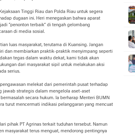
jaksaan Tinggi Riau dan Polda Riau untuk segera
hadap dugaan ini. Heri menegaskan bahwa aparat
adi “penonton terbaik” di tengah gelombang
araan di media sosial.
atian luas masyarakat, terutama di Kuansing. Jangan
ri dan membiarkan praktik-praktik menyimpang seperti
tindakan tegas dalam waktu dekat, kami tidak akan
ukungan dari masyarakat sipil untuk melakukan aksi
ada serius.
 pengawasan melekat dari pemerintah pusat terhadap
ng jawab strategis dalam mengelola aset-aset
h bermasalah secara hukum. Ia berharap Menteri BUMN
 turut mencermati indikasi pelanggaran yang mencuat
 dari pihak PT Agrinas terkait tuduhan tersebut. Namun
men masyarakat terus menguat, mendorong pentingnya