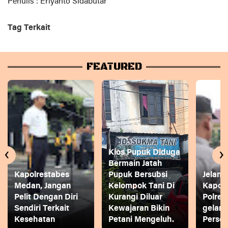
Penulis : Eriyanto Sidabutar
Tag Terkait
FEATURED
‹
›
Kios Pupuk Diduga
Bermain Jatah
Kapolrestabes
Pupuk Bersubsi
Jelang
Medan, Jangan
Kelompok Tani Di
Kapol
Pelit Dengan Diri
Kurangi Diluar
Polres
Sendiri Terkait
Kewajaran Bikin
gelar
Kesehatan
Petani Mengeluh.
Person