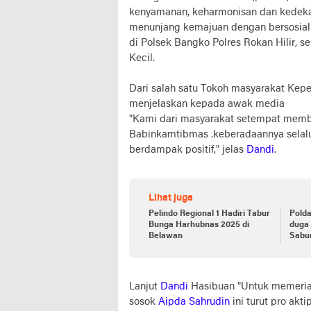
kenyamanan, keharmonisan dan kedekat
menunjang kemajuan dengan bersosial
di Polsek Bangko Polres Rokan Hilir,
Kecil.
Dari salah satu Tokoh masyarakat Kep
menjelaskan kepada awak media
"Kami dari masyarakat setempat memb
Babinkamtibmas .keberadaannya selal
berdampak positif," jelas
Dandi
.
Lihat juga
Pelindo Regional 1 Hadiri Tabur
Polda
Bunga Harhubnas 2025 di
duga 
Belawan
Sabu
Sipit Merasa Dilindungi Ada
Apa 
Lanjut
Dandi
Hasibuan "Untuk memeriah
sosok
Aipda Sahrudin
ini turut pro ak