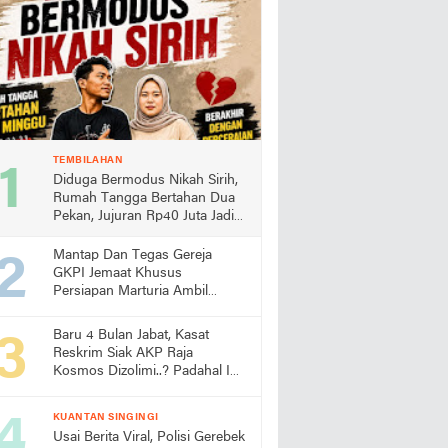
TEMBILAHAN
Diduga Bermodus Nikah Sirih,
Rumah Tangga Bertahan Dua
Pekan, Jujuran Rp40 Juta Jadi
Sorotan
Mantap Dan Tegas Gereja
GKPI Jemaat Khusus
Persiapan Marturia Ambil
Langkah Melaksanakan Ibadah
Pertama lebih Awal
Baru 4 Bulan Jabat, Kasat
Reskrim Siak AKP Raja
Kosmos Dizolimi..? Padahal Ini
Bukti Kinerjanya
KUANTAN SINGINGI
Usai Berita Viral, Polisi Gerebek