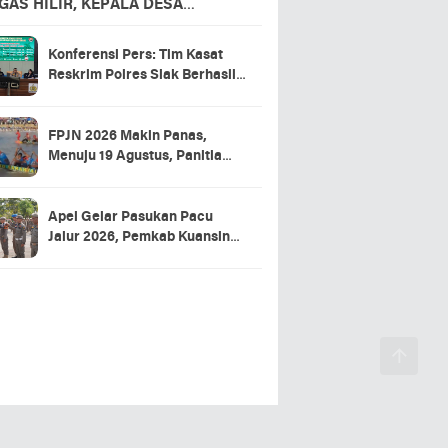
GAS HILIR, KEPALA DESA
APKAN TERIMA KASIH
Konferensi Pers: Tim Kasat
Reskrim Polres Siak Berhasil
Ungkap Kasus Warga Tewas di
RSUD Tengku Rafian
FPJN 2026 Makin Panas,
Menuju 19 Agustus, Panitia
Pacu Jalur 2026 Matangkan
Persiapan
Apel Gelar Pasukan Pacu
Jalur 2026, Pemkab Kuansing
Targetkan Event Aman dan
Sukses