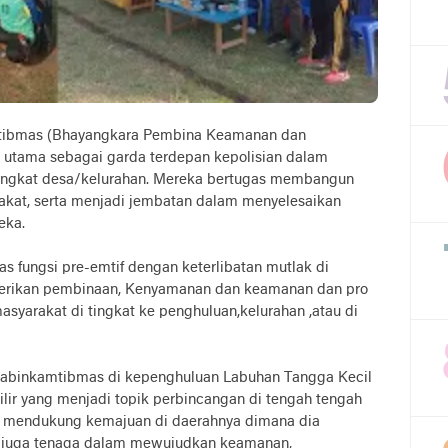
amtibmas (Bhayangkara Pembina Keamanan dan
i utama sebagai garda terdepan kepolisian dalam
tingkat desa/kelurahan. Mereka bertugas membangun
rakat, serta menjadi jembatan dalam menyelesaikan
eka.
fungsi pre-emtif dengan keterlibatan mutlak di
erikan pembinaan, Kenyamanan dan keamanan dan pro
masyarakat di tingkat ke penghuluan,kelurahan ,atau di
abinkamtibmas di kepenghuluan Labuhan Tangga Kecil
ir yang menjadi topik perbincangan di tengah tengah
k mendukung kemajuan di daerahnya dimana dia
dan juga tenaga dalam mewujudkan keamanan,