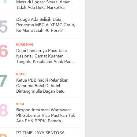
Mess di Logas: Situasi Aman,
Tidak Ada Bukti Narkotika
Diduga Ada Selisih Data
Penerima MBG di YPMG Garut,
Ke Mana Jatah 40 Porsi?
Publik Desak SPPG Beri
Penjelasan
KUANSING
Demi Lancarnya Pacu Jalur
Nasional, Camat Kuantan
Tengah: Kesehatan Anak Pacu
Harga Mati
ROHIL
Ketua PBB hadiri Pelantikan
Gersuma Rohil DI hotel
Bintang mulia Bagan batu.
RIAU
Respon Informasi Wartawan:
Plt Gubernur Riau Pastikan Tak
Ada PHK PPPK, Pemda
Diminta Prioritaskan Gaji
PT TIMEI JAYA SENTOSA