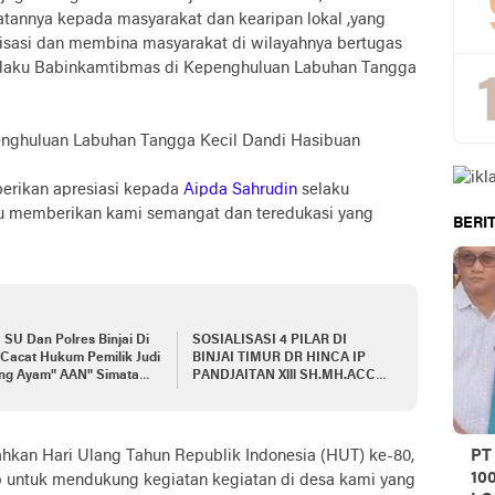
annya kepada masyarakat dan kearipan lokal ,yang
isasi dan membina masyarakat di wilayahnya bertugas
 selaku Babinkamtibmas di Kepenghuluan Labuhan Tangga
enghuluan Labuhan Tangga Kecil Dandi Hasibuan
erikan apresiasi kepada
Aipda Sahrudin
selaku
u memberikan kami semangat dan teredukasi yang
BERIT
 SU Dan Polres Binjai Di
SOSIALISASI 4 PILAR DI
Cacat Hukum Pemilik Judi
BINJAI TIMUR DR HINCA IP
ng Ayam" AAN" Simata
PANDJAITAN Xlll SH.MH.ACCS
PANCASILA
Dengan APH Sumut
kan Hari Ulang Tahun Republik Indonesia (HUT) ke-80,
PT
10
tip untuk mendukung kegiatan kegiatan di desa kami yang