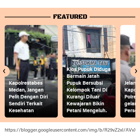
FEATURED
‹
›
Kios Pupuk Diduga
Bermain Jatah
Kapolrestabes
Pupuk Bersubsi
Jelang
Medan, Jangan
Kelompok Tani Di
Kapol
Pelit Dengan Diri
Kurangi Diluar
Polres
Sendiri Terkait
Kewajaran Bikin
gelar
Kesehatan
Petani Mengeluh.
Person
https://blogger.googleusercontent.com/img/b/R29vZ2xl