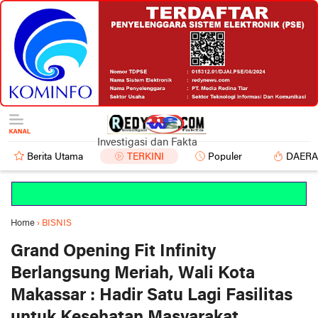
Investigasi dan Fakta
Berita Utama
TERKINI
Populer
DAER
RED
Home
›
BISNIS
Grand Opening Fit Infinity
Berlangsung Meriah, Wali Kota
Makassar : Hadir Satu Lagi Fasilitas
untuk Kesehatan Masyarakat