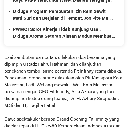
Kayu RAPP Hancurkan Aset Daerah Harganya
Miliaran.
Diduga Program Pembuatan Izin Ram Sawit
Mati Suri dan Berjalan di Tempat, Jon Pite Malah
Pinda Tugas Ke Disnaker
PWMOI Sorot Kinerja Tidak Kunjung Usai,
Diduga Aroma Setoran Alasan Modus Membuat
Perizinan Ram Sawit
Usai sambutan-sambutan, dilakukan doa bersama yang
dipimpin Ustadz Fahrul Rahman, dan dilanjutkan
penekanan tombol sirine pertanda Fit Infinity resmi dibuka.
Penekanan tombol sirine dilakukan oleh Plt Kadispora Kota
Makassar, Fadli Wellang mewakili Wali Kota Makassar,
bersama dengan CEO Fit Infinity, Arfa Azhary yang turut
didampingi kedua orang tuanya, Dr. H. Azhary Sirajuddin,
M.Si dan Hj. Faqiha Fattah.
Gawe spektakuler berupa Grand Opening Fit Infinity yang
digelar tepat di HUT ke-80 Kemerdekaan Indonesia ini dan