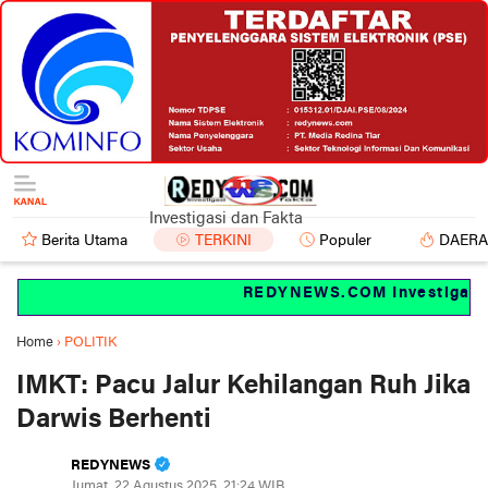
Investigasi dan Fakta
Berita Utama
TERKINI
Populer
DAER
REDYNEWS.COM Investigasi da
Home
›
POLITIK
IMKT: Pacu Jalur Kehilangan Ruh Jika
Darwis Berhenti
REDYNEWS
Jumat, 22 Agustus 2025, 21:24 WIB