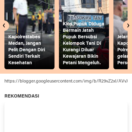
‹
›
Kios Pupuk Diduga
Bermain Jatah
Kapolrestabes
Pupuk Bersubsi
Jelang
Medan, Jangan
Kelompok Tani Di
Kapol
Pelit Dengan Diri
Kurangi Diluar
Polres
Sendiri Terkait
Kewajaran Bikin
gelar
Kesehatan
Petani Mengeluh.
Person
https://blogger.googleusercontent.com/img/b/R29vZ2xl
REKOMENDASI