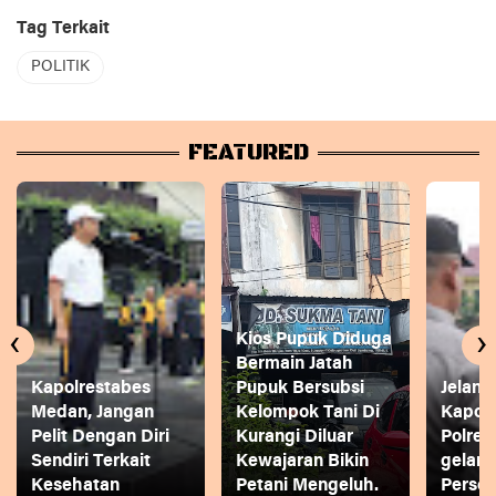
Tag Terkait
POLITIK
FEATURED
‹
›
Kios Pupuk Diduga
Bermain Jatah
Kapolrestabes
Pupuk Bersubsi
Jelang
Medan, Jangan
Kelompok Tani Di
Kapol
Pelit Dengan Diri
Kurangi Diluar
Polres
Sendiri Terkait
Kewajaran Bikin
gelar
Kesehatan
Petani Mengeluh.
Person