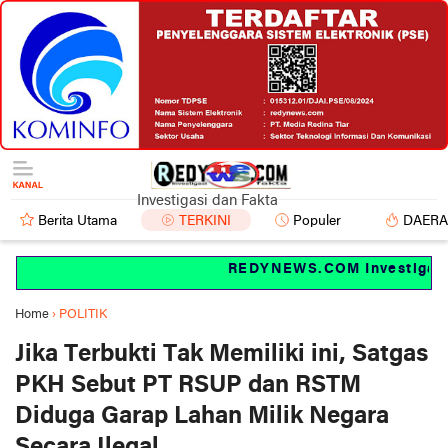
Investigasi dan Fakta
Berita Utama
TERKINI
Populer
DAER
REDYNEWS.COM Investigasi d
Home
›
POLITIK
Jika Terbukti Tak Memiliki ini, Satgas
PKH Sebut PT RSUP dan RSTM
Diduga Garap Lahan Milik Negara
Secara Ilegal