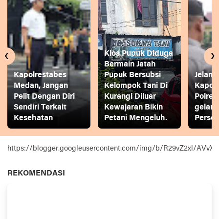
‹
›
Kios Pupuk Diduga
Bermain Jatah
Kapolrestabes
Pupuk Bersubsi
Jelang
Medan, Jangan
Kelompok Tani Di
Kapol
Pelit Dengan Diri
Kurangi Diluar
Polres
Sendiri Terkait
Kewajaran Bikin
gelar
Kesehatan
Petani Mengeluh.
Person
https://blogger.googleusercontent.com/img/b/R29vZ2xl
REKOMENDASI