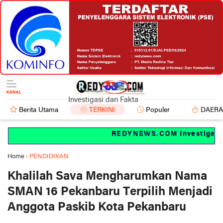
Investigasi dan Fakta
Berita Utama
TERKINI
Populer
DAER
REDYNEWS.COM Investigasi da
Home
›
PENDIDIKAN
Khalilah Sava Mengharumkan Nama
SMAN 16 Pekanbaru Terpilih Menjadi
Anggota Paskib Kota Pekanbaru