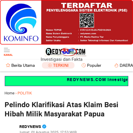
Investigasi dan Fakta
Berita Utama
TERKINI
Populer
DAER
REDYNEWS.COM Investigasi da
Home
›
POLITIK
Pelindo Klarifikasi Atas Klaim Besi
Hibah Milik Masyarakat Papua
REDYNEWS
Jumat, 01 Agustus 2025, 17:53 WIB