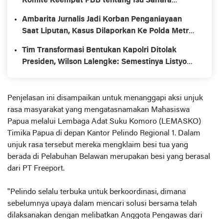
Komite Keempat PBB tentang Isu Sahara
Maroko dan Hak Asasi Manusia
Ambarita Jurnalis Jadi Korban Penganiayaan
Saat Liputan, Kasus Dilaporkan Ke Polda Metro
Jaya
Tim Transformasi Bentukan Kapolri Ditolak
Presiden, Wilson Lalengke: Semestinya Listyo
Mundur Saja
Penjelasan ini disampaikan untuk menanggapi aksi unjuk
rasa masyarakat yang mengatasnamakan Mahasiswa
Papua melalui Lembaga Adat Suku Komoro (LEMASKO)
Timika Papua di depan Kantor Pelindo Regional 1. Dalam
unjuk rasa tersebut mereka mengklaim besi tua yang
berada di Pelabuhan Belawan merupakan besi yang berasal
dari PT Freeport.
"Pelindo selalu terbuka untuk berkoordinasi, dimana
sebelumnya upaya dalam mencari solusi bersama telah
dilaksanakan dengan melibatkan Anggota Pengawas dari