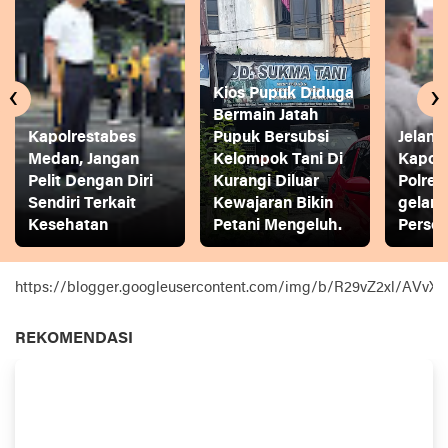
‹
›
Kios Pupuk Diduga
Bermain Jatah
Kapolrestabes
Pupuk Bersubsi
Jelang
Medan, Jangan
Kelompok Tani Di
Kapol
Pelit Dengan Diri
Kurangi Diluar
Polres
Sendiri Terkait
Kewajaran Bikin
gelar
Kesehatan
Petani Mengeluh.
Person
https://blogger.googleusercontent.com/img/b/R29vZ2xl
REKOMENDASI