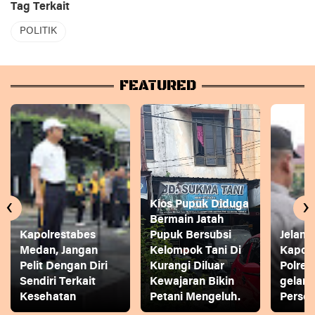
Tag Terkait
POLITIK
FEATURED
‹
›
Kios Pupuk Diduga
Bermain Jatah
Kapolrestabes
Pupuk Bersubsi
Jelang
Medan, Jangan
Kelompok Tani Di
Kapol
Pelit Dengan Diri
Kurangi Diluar
Polres
Sendiri Terkait
Kewajaran Bikin
gelar
Kesehatan
Petani Mengeluh.
Person