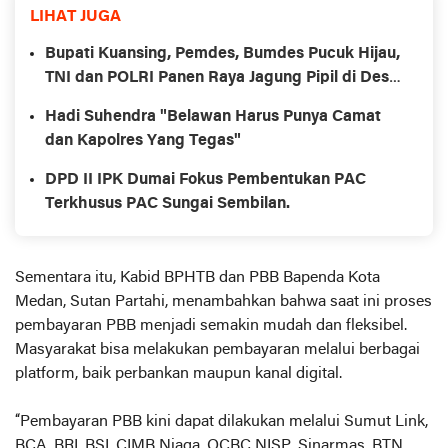
LIHAT JUGA
Bupati Kuansing, Pemdes, Bumdes Pucuk Hijau,
TNI dan POLRI Panen Raya Jagung Pipil di Desa
Lebuh Lurus Kecamatan Inuman.
Hadi Suhendra "Belawan Harus Punya Camat
dan Kapolres Yang Tegas"
DPD II IPK Dumai Fokus Pembentukan PAC
Terkhusus PAC Sungai Sembilan.
Sementara itu, Kabid BPHTB dan PBB Bapenda Kota
Medan, Sutan Partahi, menambahkan bahwa saat ini proses
pembayaran PBB menjadi semakin mudah dan fleksibel.
Masyarakat bisa melakukan pembayaran melalui berbagai
platform, baik perbankan maupun kanal digital.
“Pembayaran PBB kini dapat dilakukan melalui Sumut Link,
BCA, BRI, BSI, CIMB Niaga, OCBC NISP, Sinarmas, BTN,