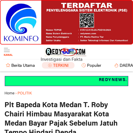
Investigasi dan Fakta
Berita Utama
TERKINI
Populer
DAER
REDYNEWS.COM In
Home
›
POLITIK
Plt Bapeda Kota Medan T. Roby
Chairi Himbau Masyarakat Kota
Medan Bayar Pajak Sebelum Jatuh
Tempo Hindari Denda.