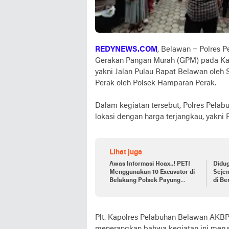
REDYNEWS.COM
, Belawan – Polres 
Gerakan Pangan Murah (GPM) pada Kamis
yakni Jalan Pulau Rapat Belawan oleh
Perak oleh Polsek Hamparan Perak.
Dalam kegiatan tersebut, Polres Pela
lokasi dengan harga terjangkau, yakni 
Lihat juga
Awas Informasi Hoax..! PETI
Didu
Menggunakan 10 Excavator di
Sejen
Belakang Polsek Payung
di Be
Sekaki Tidak Ada, Bedakan
Polres Solok Arosuka dan
Polres Solok Selatan.
Plt. Kapolres Pelabuhan Belawan AKBP