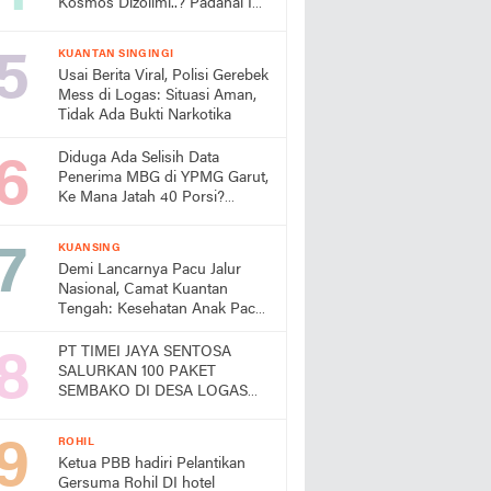
Kosmos Dizolimi..? Padahal Ini
Bukti Kinerjanya
KUANTAN SINGINGI
Usai Berita Viral, Polisi Gerebek
Mess di Logas: Situasi Aman,
Tidak Ada Bukti Narkotika
Diduga Ada Selisih Data
Penerima MBG di YPMG Garut,
Ke Mana Jatah 40 Porsi?
Publik Desak SPPG Beri
Penjelasan
KUANSING
Demi Lancarnya Pacu Jalur
Nasional, Camat Kuantan
Tengah: Kesehatan Anak Pacu
Harga Mati
PT TIMEI JAYA SENTOSA
SALURKAN 100 PAKET
SEMBAKO DI DESA LOGAS
HILIR, KEPALA DESA
UCAPKAN TERIMA KASIH
ROHIL
Ketua PBB hadiri Pelantikan
Gersuma Rohil DI hotel