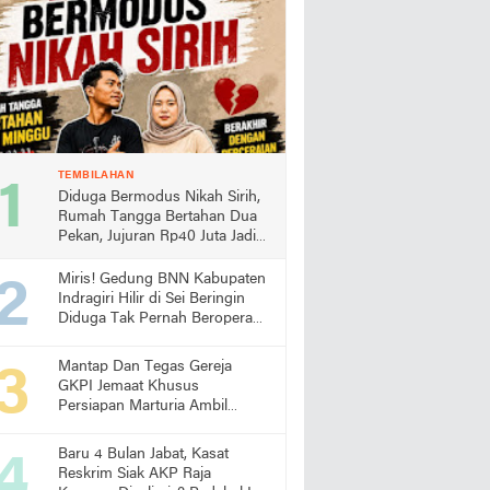
TEMBILAHAN
Diduga Bermodus Nikah Sirih,
Rumah Tangga Bertahan Dua
Pekan, Jujuran Rp40 Juta Jadi
Sorotan
Miris! Gedung BNN Kabupaten
Indragiri Hilir di Sei Beringin
Diduga Tak Pernah Beroperasi,
Warga Pertanyakan
Pemanfaatan Aset Negara
Mantap Dan Tegas Gereja
GKPI Jemaat Khusus
Persiapan Marturia Ambil
Langkah Melaksanakan Ibadah
Pertama lebih Awal
Baru 4 Bulan Jabat, Kasat
Reskrim Siak AKP Raja