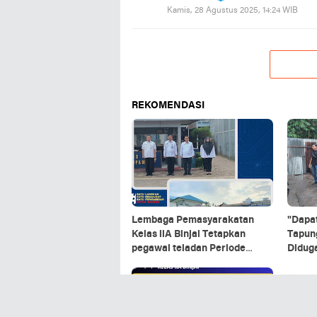
Kamis, 28 Agustus 2025, 14:24 WIB
REKOMENDASI
Lembaga Pemasyarakatan
"Dapat
Kelas llA Binjai Tetapkan
Tapung
pegawai teladan Periode
Didug
Triwulan lV.
Ilegal