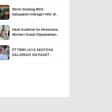
Miris! Gedung BNN
Kabupaten Indragiri Hilir di
Sei Beringin Diduga Tak
Pernah Beroperasi, Warga
Pertanyakan Pemanfaatan
Hasil Audiensi ke Kemensos,
Aset Negara
Menteri Sosial Dijadwalkan
Hadir di Pacu Jalur 2026 dan
Resmikan Sekolah Rakyat
Kuansing
PT TIMEI JAYA SENTOSA
SALURKAN 100 PAKET
SEMBAKO DI DESA LOGAS
HILIR, KEPALA DESA
UCAPKAN TERIMA KASIH