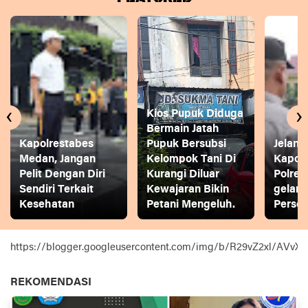
‹
›
Kios Pupuk Diduga
Bermain Jatah
Kapolrestabes
Pupuk Bersubsi
Jelang
Medan, Jangan
Kelompok Tani Di
Kapol
Pelit Dengan Diri
Kurangi Diluar
Polres
Sendiri Terkait
Kewajaran Bikin
gelar
Kesehatan
Petani Mengeluh.
Person
https://blogger.googleusercontent.com/img/b/R29vZ2xl
REKOMENDASI