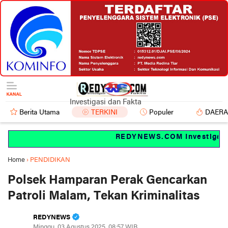
Investigasi dan Fakta
Berita Utama
TERKINI
Populer
DAER
REDYNEWS.COM Investigasi da
Home
›
PENDIDIKAN
Polsek Hamparan Perak Gencarkan
Patroli Malam, Tekan Kriminalitas
REDYNEWS
Minggu, 03 Agustus 2025, 08:57 WIB