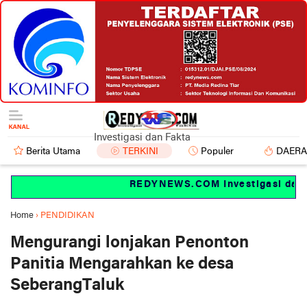
Investigasi dan Fakta
Berita Utama
TERKINI
Populer
DAER
REDYNEWS.COM Investigasi dan fa
Home
›
PENDIDIKAN
Mengurangi lonjakan Penonton
Panitia Mengarahkan ke desa
SeberangTaluk