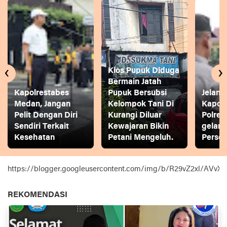
‹
›
Kios Pupuk Diduga
Bermain Jatah
Kapolrestabes
Pupuk Bersubsi
Jelang
Medan, Jangan
Kelompok Tani Di
Kapol
Pelit Dengan Diri
Kurangi Diluar
Polres
Sendiri Terkait
Kewajaran Bikin
gelar
Kesehatan
Petani Mengeluh.
Person
https://blogger.googleusercontent.com/img/b/R29vZ2xl
REKOMENDASI