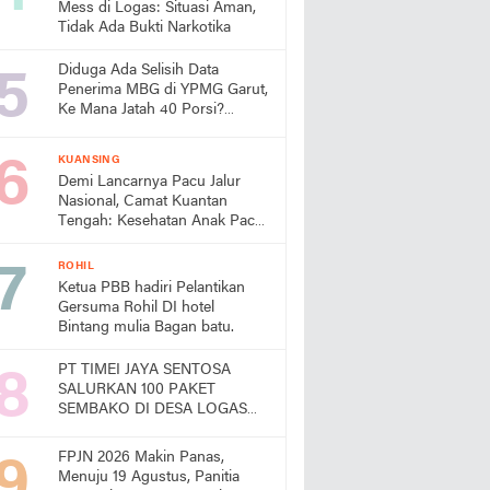
Mess di Logas: Situasi Aman,
Tidak Ada Bukti Narkotika
Diduga Ada Selisih Data
Penerima MBG di YPMG Garut,
Ke Mana Jatah 40 Porsi?
Publik Desak SPPG Beri
Penjelasan
KUANSING
Demi Lancarnya Pacu Jalur
Nasional, Camat Kuantan
Tengah: Kesehatan Anak Pacu
Harga Mati
ROHIL
Ketua PBB hadiri Pelantikan
Gersuma Rohil DI hotel
Bintang mulia Bagan batu.
PT TIMEI JAYA SENTOSA
SALURKAN 100 PAKET
SEMBAKO DI DESA LOGAS
HILIR, KEPALA DESA
UCAPKAN TERIMA KASIH
FPJN 2026 Makin Panas,
Menuju 19 Agustus, Panitia