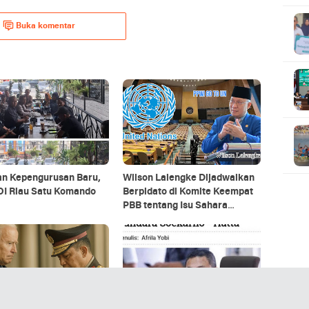
Ku
Buka komentar
an Kepengurusan Baru,
Wilson Lalengke Dijadwalkan
I Riau Satu Komando
Berpidato di Komite Keempat
PBB tentang Isu Sahara
Maroko dan Hak Asasi
Manusia