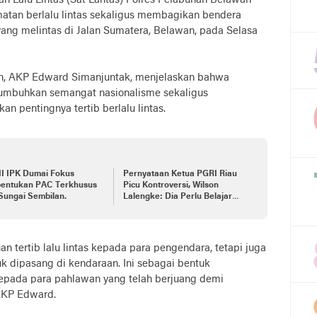
n Lalu Lintas (Sat Lantas) Polres Pelabuhan Belawan
matan berlalu lintas sekaligus membagikan bendera
ang melintas di Jalan Sumatera, Belawan, pada Selasa
an, AKP Edward Simanjuntak, menjelaskan bahwa
numbuhkan semangat nasionalisme sekaligus
 pentingnya tertib berlalu lintas.
II IPK Dumai Fokus
Pernyataan Ketua PGRI Riau
entukan PAC Terkhusus
Picu Kontroversi, Wilson
Sungai Sembilan.
Lalengke: Dia Perlu Belajar
Lagi tentang Aturan
Perundangan
 tertib lalu lintas kepada para pengendara, tetapi juga
 dipasang di kendaraan. Ini sebagai bentuk
epada para pahlawan yang telah berjuang demi
AKP Edward.