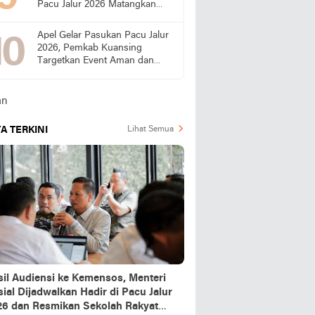
Pacu Jalur 2026 Matangkan
Persiapan
Apel Gelar Pasukan Pacu Jalur
2026, Pemkab Kuansing
Targetkan Event Aman dan
Sukses
A TERKINI
Lihat Semua
sil Audiensi ke Kemensos, Menteri
ial Dijadwalkan Hadir di Pacu Jalur
26 dan Resmikan Sekolah Rakyat