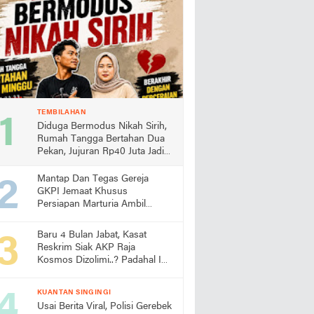
TEMBILAHAN
Diduga Bermodus Nikah Sirih,
Rumah Tangga Bertahan Dua
Pekan, Jujuran Rp40 Juta Jadi
Sorotan
Mantap Dan Tegas Gereja
GKPI Jemaat Khusus
Persiapan Marturia Ambil
Langkah Melaksanakan Ibadah
Pertama lebih Awal
Baru 4 Bulan Jabat, Kasat
Reskrim Siak AKP Raja
Kosmos Dizolimi..? Padahal Ini
Bukti Kinerjanya
KUANTAN SINGINGI
Usai Berita Viral, Polisi Gerebek