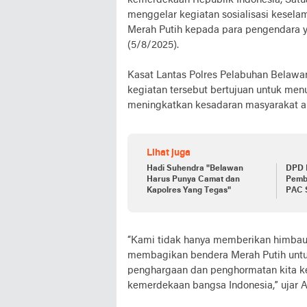
kemerdekaan Republik Indonesia, Satua
menggelar kegiatan sosialisasi kesela
Merah Putih kepada para pengendara y
(5/8/2025).
Kasat Lantas Polres Pelabuhan Belaw
kegiatan tersebut bertujuan untuk me
meningkatkan kesadaran masyarakat akan
Lihat juga
Hadi Suhendra "Belawan
DPD 
Harus Punya Camat dan
Pemb
Kapolres Yang Tegas"
PAC 
“Kami tidak hanya memberikan himbauan
membagikan bendera Merah Putih untuk
penghargaan dan penghormatan kita k
kemerdekaan bangsa Indonesia,” ujar 