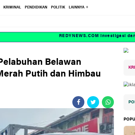
KRIMINAL
PENDIDIKAN
POLITIK
LAINNYA
REDYNEWS.COM Investigasi dan fa
 Pelabuhan Belawan
KR
Merah Putih dan Himbau
PO
POPU