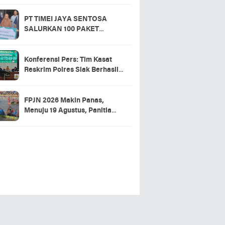
ansing
PT TIMEI JAYA SENTOSA
SALURKAN 100 PAKET
SEMBAKO DI DESA LOGAS
HILIR, KEPALA DESA
UCAPKAN TERIMA KASIH
Konferensi Pers: Tim Kasat
Reskrim Polres Siak Berhasil
Ungkap Kasus Warga Tewas di
RSUD Tengku Rafian
FPJN 2026 Makin Panas,
Menuju 19 Agustus, Panitia
Pacu Jalur 2026 Matangkan
Persiapan