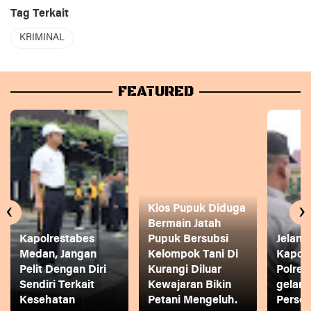
Tag Terkait
KRIMINAL
FEATURED
‹
›
Kios Pupuk Diduga
Bermain Jatah
Kapolrestabes
Pupuk Bersubsi
Jelang
Medan, Jangan
Kelompok Tani Di
Kapol
Pelit Dengan Diri
Kurangi Diluar
Polres
Sendiri Terkait
Kewajaran Bikin
gelar
Kesehatan
Petani Mengeluh.
Person