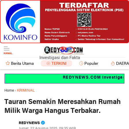
Investigasi dan Fakta
Berita Utama
TERKINI
Populer
DAER
REDYNEWS.COM Investigasi dan
Home
›
KRIMINAL
Tauran Semakin Meresahkan Rumah
Milik Warga Hangus Terbakar.
REDYNEWS
Jumat, 22 Agustus 2025, 09:35 WIB