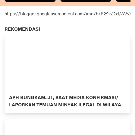
https://blogger.googleusercontent.com/img/b/R29vZ2xl
REKOMENDASI
APH BUNGKAM...!! , SAAT MEDIA KONFIRMASI/
LAPORKAN TEMUAN MINYAK ILEGAL DI WILAYAH
HUKUM INHU- RIAU BEROPERASI SETIAP HARI
DENGAN PULUHAN COLT DIESEL