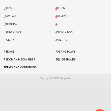
BISNIS
BISNIS.
KAMPAR
KRIMINAL
KRIMINAL.
L
PENDIDIKAN
PENDIDIKAN.
POLITIK
POLITIK.
REDAKSI
PASANG IKLAN
PEDOMAN MEDIA SIBER
BELI DETIKWEB
TERMS AND CONDITIONS
Copyright ©
2026 Redynews