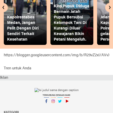
‹
›
Kios Pupuk Diduga
Bermain Jatah
Kapolrestabes
Pupuk Bersubsi
Jelang
Medan, Jangan
Kelompok Tani Di
Kapol
Pelit Dengan Diri
Kurangi Diluar
Polres
Sendiri Terkait
Kewajaran Bikin
gelar
Kesehatan
Petani Mengeluh.
Person
https://blogger.googleusercontent.com/img/b/R29vZ2xl
Tren untuk Anda
Iklan
TERHUBUNG DENGAN KAMI
Facebook
Instagram
Twitter
YouTube
KATEGORI