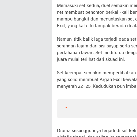
Memasuki set kedua, duel semakin men
net membuat penonton berkali-kali ber
mampu bangkit dan menuntaskan set de
Excl, yang kala itu tampak berada di at
Namun, titik balik laga terjadi pada se
serangan tajam dari sisi sayap serta 
pertahanan lawan. Set ini ditutup den
juara mulai terlihat dari skuad ini.
Set keempat semakin memperlihatkan k
yang solid membuat Argan Excl kewal
menyerah 22–25. Kedudukan pun imbang
-
Drama sesungguhnya terjadi di set ke