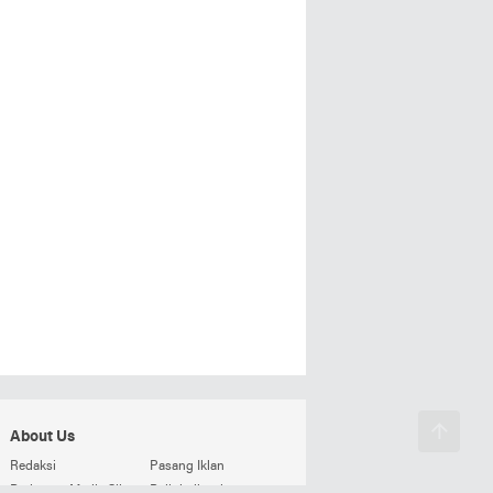
About Us
Redaksi
Pasang Iklan
Pedoman Media Siber
Beli detikweb