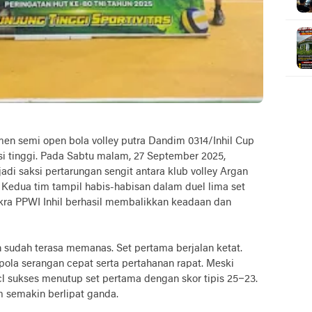
men semi open bola volley putra Dandim 0314/Inhil Cup
si tinggi. Pada Sabtu malam, 27 September 2025,
di saksi pertarungan sengit antara klub volley Argan
. Kedua tim tampil habis-habisan dalam duel lima set
kra PPWI Inhil berhasil membalikkan keadaan dan
n sudah terasa memanas. Set pertama berjalan ketat.
pola serangan cepat serta pertahanan rapat. Meski
l sukses menutup set pertama dengan skor tipis 25–23.
 semakin berlipat ganda.