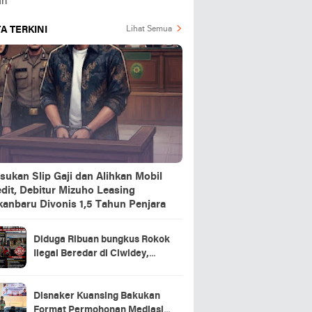
A TERKINI
Lihat Semua
sukan Slip Gaji dan Alihkan Mobil
dit, Debitur Mizuho Leasing
kanbaru Divonis 1,5 Tahun Penjara
Diduga Ribuan bungkus Rokok
Ilegal Beredar di Ciwidey,
Hasil Investigasi Wartawan
Soroti Dugaan Pasokan dari
Pulau Jawa
Disnaker Kuansing Bakukan
Format Permohonan Mediasi,