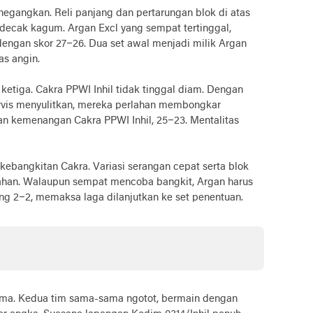
egangkan. Reli panjang dan pertarungan blok di atas
decak kagum. Argan Excl yang sempat tertinggal,
ngan skor 27–26. Dua set awal menjadi milik Argan
as angin.
t ketiga. Cakra PPWI Inhil tidak tinggal diam. Dengan
servis menyulitkan, mereka perlahan membongkar
gan kemenangan Cakra PPWI Inhil, 25–23. Mentalitas
ebangkitan Cakra. Variasi serangan cepat serta blok
ahan. Walaupun sempat mencoba bangkit, Argan harus
 2–2, memaksa laga dilanjutkan ke set penentuan.
lima. Kedua tim sama-sama ngotot, bermain dengan