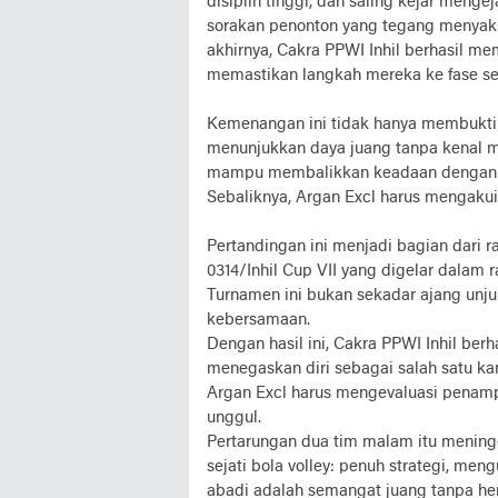
disiplin tinggi, dan saling kejar meng
sorakan penonton yang tegang menyaks
akhirnya, Cakra PPWI Inhil berhasil me
memastikan langkah mereka ke fase se
Kemenangan ini tidak hanya membuktik
menunjukkan daya juang tanpa kenal m
mampu membalikkan keadaan dengan st
Sebaliknya, Argan Excl harus mengakui
Pertandingan ini menjadi bagian dari 
0314/Inhil Cup VII yang digelar dalam
Turnamen ini bukan sekadar ajang unju
kebersamaan.
Dengan hasil ini, Cakra PPWI Inhil ber
menegaskan diri sebagai salah satu kand
Argan Excl harus mengevaluasi penamp
unggul.
Pertarungan dua tim malam itu mening
sejati bola volley: penuh strategi, meng
abadi adalah semangat juang tanpa hen