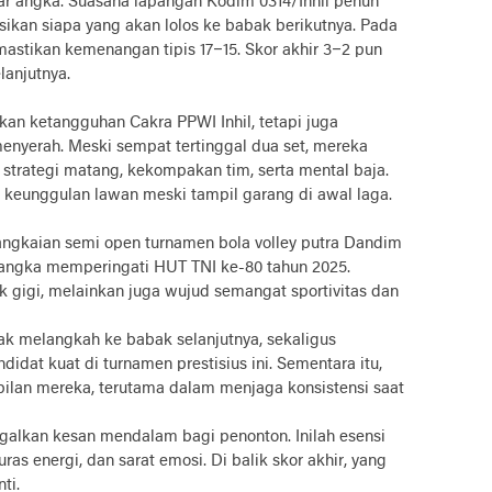
ejar angka. Suasana lapangan Kodim 0314/Inhil penuh
ikan siapa yang akan lolos ke babak berikutnya. Pada
mastikan kemenangan tipis 17–15. Skor akhir 3–2 pun
lanjutnya.
an ketangguhan Cakra PPWI Inhil, tetapi juga
enyerah. Meski sempat tertinggal dua set, mereka
rategi matang, kekompakan tim, serta mental baja.
 keunggulan lawan meski tampil garang di awal laga.
rangkaian semi open turnamen bola volley putra Dandim
 rangka memperingati HUT TNI ke-80 tahun 2025.
k gigi, melainkan juga wujud semangat sportivitas dan
hak melangkah ke babak selanjutnya, sekaligus
idat kuat di turnamen prestisius ini. Sementara itu,
ilan mereka, terutama dalam menjaga konsistensi saat
galkan kesan mendalam bagi penonton. Inilah esensi
uras energi, dan sarat emosi. Di balik skor akhir, yang
ti.