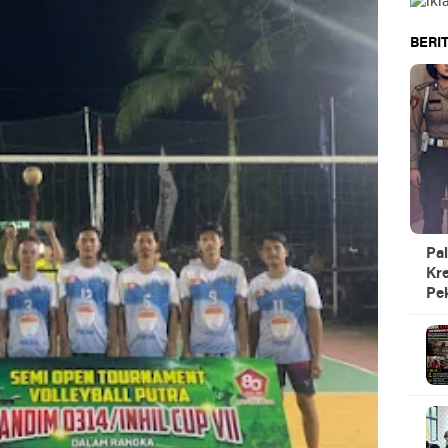
BERIT
Pal
Kre
Pe