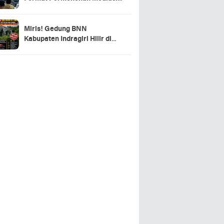
Proses Perselisihan Industrial
Dipercepat
Miris! Gedung BNN
Kabupaten Indragiri Hilir di
Sei Beringin Diduga Tak
Pernah Beroperasi, Warga
Pertanyakan Pemanfaatan
Aset Negara