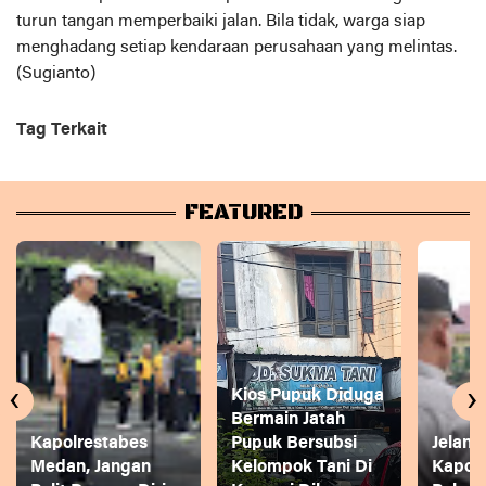
turun tangan memperbaiki jalan. Bila tidak, warga siap
menghadang setiap kendaraan perusahaan yang melintas.
(Sugianto)
Tag Terkait
FEATURED
‹
›
Kios Pupuk Diduga
Bermain Jatah
Kapolrestabes
Pupuk Bersubsi
Jelang
Medan, Jangan
Kelompok Tani Di
Kapol