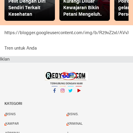
Pelit Dengan Diri
Kurangi Diluar
Polres
Sendiri Terkait
Kewajaran Bikin
gelar
Kesehatan
Petani Mengeluh.
Person
https://blogger.googleusercontent.com/img/b/R29vZ2xl
Tren untuk Anda
Iklan
TERHUBUNG DENGAN KAMI
Facebook
Instagram
Twitter
YouTube
KATEGORI
BISNIS
BISNIS.
KAMPAR
KRIMINAL