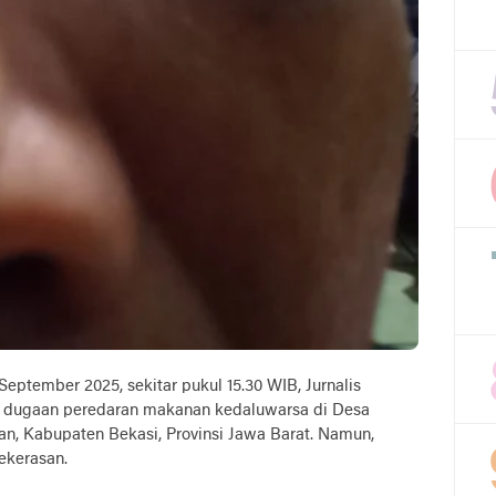
 September 2025, sekitar pukul 15.30 WIB, Jurnalis
it dugaan peredaran makanan kedaluwarsa di Desa
, Kabupaten Bekasi, Provinsi Jawa Barat. Namun,
kekerasan.