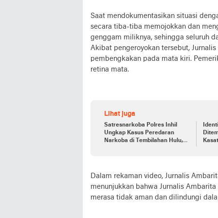
Saat mendokumentasikan situasi dengan
secara tiba-tiba memojokkan dan meng
genggam miliknya, sehingga seluruh d
Akibat pengeroyokan tersebut, Jurnalis
pembengkakan pada mata kiri. Pemerik
retina mata.
Lihat juga
Satresnarkoba Polres Inhil
Ident
Ungkap Kasus Peredaran
Ditem
Narkoba di Tembilahan Hulu,
Kasa
Satu Pengedar Diamankan
Laku
Dalam rekaman video, Jurnalis Ambarit
menunjukkan bahwa Jurnalis Ambarita t
merasa tidak aman dan dilindungi dala