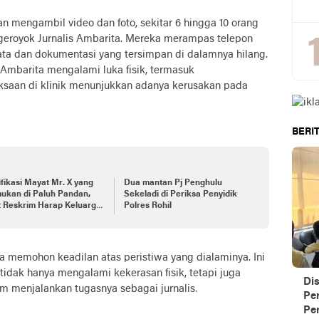
 mengambil video dan foto, sekitar 6 hingga 10 orang
eroyok Jurnalis Ambarita. Mereka merampas telepon
ata dan dokumentasi yang tersimpan di dalamnya hilang.
 Ambarita mengalami luka fisik, termasuk
saan di klinik menunjukkan adanya kerusakan pada
BERIT
ifikasi Mayat Mr. X yang
Dua mantan Pj Penghulu
ukan di Paluh Pandan,
Sekeladi di Periksa Penyidik
t Reskrim Harap Keluarga
Polres Rohil
kan Pengecekan
a memohon keadilan atas peristiwa yang dialaminya. Ini
idak hanya mengalami kekerasan fisik, tetapi juga
Di
m menjalankan tugasnya sebagai jurnalis.
Pe
Per