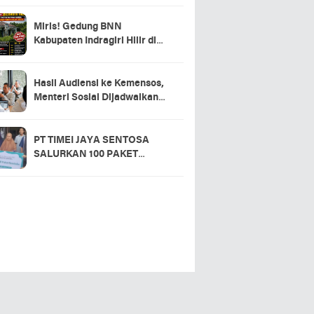
Miris! Gedung BNN
Kabupaten Indragiri Hilir di
Sei Beringin Diduga Tak
Pernah Beroperasi, Warga
Pertanyakan Pemanfaatan
Hasil Audiensi ke Kemensos,
Aset Negara
Menteri Sosial Dijadwalkan
Hadir di Pacu Jalur 2026 dan
Resmikan Sekolah Rakyat
Kuansing
PT TIMEI JAYA SENTOSA
SALURKAN 100 PAKET
SEMBAKO DI DESA LOGAS
HILIR, KEPALA DESA
UCAPKAN TERIMA KASIH