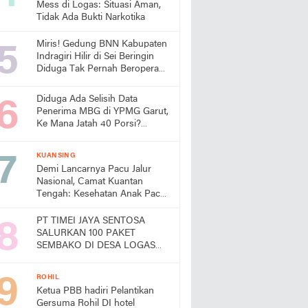
Mess di Logas: Situasi Aman,
Tidak Ada Bukti Narkotika
Miris! Gedung BNN Kabupaten
Indragiri Hilir di Sei Beringin
Diduga Tak Pernah Beroperasi,
Warga Pertanyakan
Pemanfaatan Aset Negara
Diduga Ada Selisih Data
Penerima MBG di YPMG Garut,
Ke Mana Jatah 40 Porsi?
Publik Desak SPPG Beri
Penjelasan
KUANSING
Demi Lancarnya Pacu Jalur
Nasional, Camat Kuantan
Tengah: Kesehatan Anak Pacu
Harga Mati
PT TIMEI JAYA SENTOSA
SALURKAN 100 PAKET
SEMBAKO DI DESA LOGAS
HILIR, KEPALA DESA
UCAPKAN TERIMA KASIH
ROHIL
Ketua PBB hadiri Pelantikan
Gersuma Rohil DI hotel