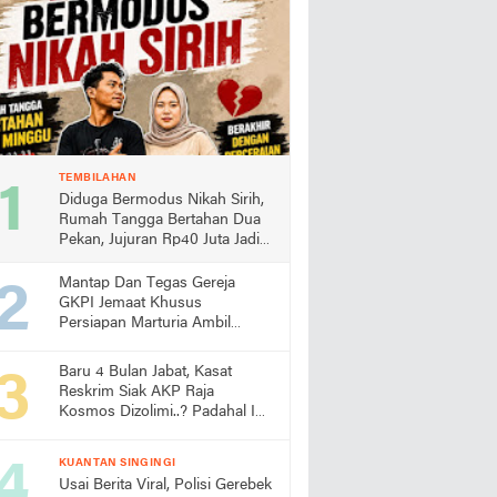
TEMBILAHAN
Diduga Bermodus Nikah Sirih,
Rumah Tangga Bertahan Dua
Pekan, Jujuran Rp40 Juta Jadi
Sorotan
Mantap Dan Tegas Gereja
GKPI Jemaat Khusus
Persiapan Marturia Ambil
Langkah Melaksanakan Ibadah
Pertama lebih Awal
Baru 4 Bulan Jabat, Kasat
Reskrim Siak AKP Raja
Kosmos Dizolimi..? Padahal Ini
Bukti Kinerjanya
KUANTAN SINGINGI
Usai Berita Viral, Polisi Gerebek