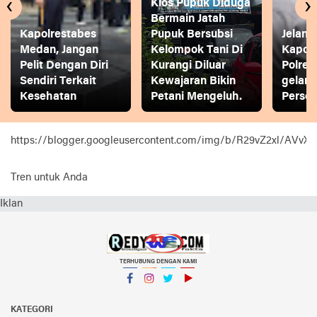
‹
›
Kios Pupuk Diduga
Bermain Jatah
Kapolrestabes
Pupuk Bersubsi
Jelang
Medan, Jangan
Kelompok Tani Di
Kapol
Pelit Dengan Diri
Kurangi Diluar
Polres
Sendiri Terkait
Kewajaran Bikin
gelar
Kesehatan
Petani Mengeluh.
Person
https://blogger.googleusercontent.com/img/b/R29vZ2xl
Tren untuk Anda
Iklan
TERHUBUNG DENGAN KAMI
Facebook
Instagram
Twitter
YouTube
KATEGORI