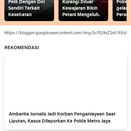
Pelit Dengan Diri
Kurangi Diluar
Polres
Sendiri Terkait
Kewajaran Bikin
gelar
Kesehatan
Petani Mengeluh.
Person
https://blogger.googleusercontent.com/img/b/R29vZ2xl
REKOMENDASI
Ambarita Jurnalis Jadi Korban Penganiayaan Saat
Liputan, Kasus Dilaporkan Ke Polda Metro Jaya