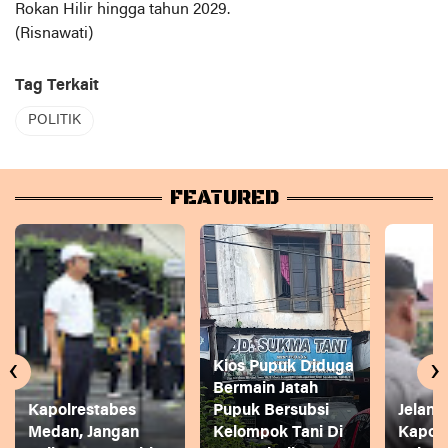
Rokan Hilir hingga tahun 2029.
(Risnawati)
Tag Terkait
POLITIK
FEATURED
‹
›
Kios Pupuk Diduga
Bermain Jatah
Kapolrestabes
Pupuk Bersubsi
Jelang
Medan, Jangan
Kelompok Tani Di
Kapol