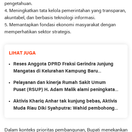
pengetahuan.
4. Meningkatkan tata kelola pemerintahan yang transparan,
akuntabel, dan berbasis teknologi informasi.
5. Memantapkan fondasi ekonomi masyarakat dengan
memperhatikan sektor strategis.
LIHAT JUGA
Reses Anggota DPRD Fraksi Gerindra Junjung
Mangatas di Kelurahan Kampung Baru
Kecamatan Bukit Kapur Kota Dumai
Pelayanan dan kinerja Rumah Sakit Umum
Pusat (RSUP) H. Adam Malik alami peningkatan
luar biasa di bawah kepemimpinan Direktur
Aktivis Khariq Anhar tak kunjung bebas, Aktivis
Utama dr. Zainal Safri, M.Ked(PD), Sp.PD-KKV,
Muda Riau Diki Syahputra: Wahid pembohong,
Sp.JP(K)
Gubernur omon2
Dalam konteks prioritas pembangunan, Bupati menekankan