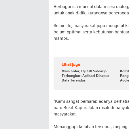
Berbagai isu muncul dalam sesi dialog, 
untuk anak didik, kurangnya penerangan
Selain itu, masyarakat juga mengeluh
belum optimal serta kebutuhan bantuan
mampu.
Lihat juga
Main Kotor, Uji KIR Sidoarjo
Komi
Terbongkar, Aplikasi Dihapus
Pangd
Data Terendus
Audi
“Kami sangat berharap adanya perhatia
batu Bukit Kapur. Jalan rusak di banya
masyarakat.
Menanggapi keluhan tersebut, Junjun