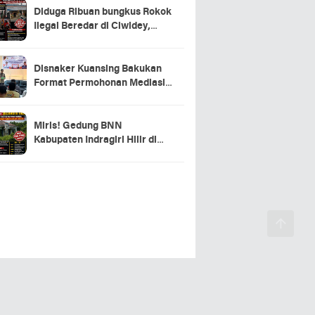
Diduga Ribuan bungkus Rokok
Ilegal Beredar di Ciwidey,
Hasil Investigasi Wartawan
Soroti Dugaan Pasokan dari
Pulau Jawa
Disnaker Kuansing Bakukan
Format Permohonan Mediasi,
Proses Perselisihan Industrial
Dipercepat
Miris! Gedung BNN
Kabupaten Indragiri Hilir di
Sei Beringin Diduga Tak
Pernah Beroperasi, Warga
Pertanyakan Pemanfaatan
Aset Negara