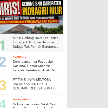
Miris! Gedung BNN Kabupaten
Indragiri Hilir di Sei Beringin
Diduga Tak Pernah Beroperasi,
Warga Pertanyakan
Pemanfaatan Aset Negara
KUANSING
Demi Lancarnya Pacu Jalur
Nasional, Camat Kuantan
Tengah: Kesehatan Anak Pacu
Harga Mati
PT TIMEI JAYA SENTOSA
SALURKAN 100 PAKET
SEMBAKO DI DESA LOGAS
HILIR, KEPALA DESA
UCAPKAN TERIMA KASIH
TEMBILAHAN
Diduga Bermodus Nikah Sirih,