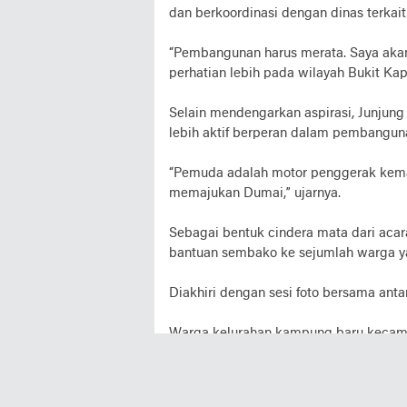
dan berkoordinasi dengan dinas terkait
“Pembangunan harus merata. Saya aka
perhatian lebih pada wilayah Bukit Kap
Selain mendengarkan aspirasi, Junjun
lebih aktif berperan dalam pembangun
“Pemuda adalah motor penggerak kemaj
memajukan Dumai,” ujarnya.
Sebagai bentuk cindera mata dari acar
bantuan sembako ke sejumlah warga ya
Diakhiri dengan sesi foto bersama ant
Warga kelurahan kampung baru kecama
tidak hanya didengar, tetapi juga diwu
" Kami percaya Pak Junjung akan me