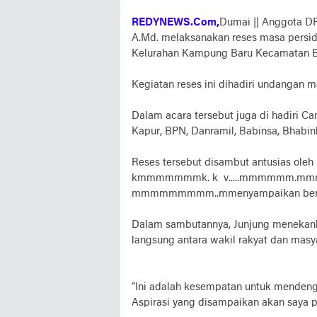
REDYNEWS.Com,
Dumai || Anggota DP
A.Md. melaksanakan reses masa persida
Kelurahan Kampung Baru Kecamatan B
Kegiatan reses ini dihadiri undangan 
Dalam acara tersebut juga di hadiri C
Kapur, BPN, Danramil, Babinsa, Bhabi
Reses tersebut disambut antusias oleh
kmmmmmmmk. k v.....mmmmmm
mmmmmmmmm..mmenyampaikan berbaga
Dalam sambutannya, Junjung menekank
langsung antara wakil rakyat dan masy
“Ini adalah kesempatan untuk mendeng
Aspirasi yang disampaikan akan saya 