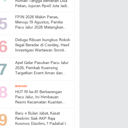
Rumah Tangga Bertahan Dua
Pekan, Jujuran Rp40 Juta Jadi
Sorotan
FPJN 2026 Makin Panas,
Menuju 19 Agustus, Panitia
Pacu Jalur 2026 Matangkan
Persiapan
Diduga Ribuan bungkus Rokok
Ilegal Beredar di Ciwidey, Hasil
Investigasi Wartawan Soroti
Dugaan Pasokan dari Pulau
Jawa
Apel Gelar Pasukan Pacu Jalur
2026, Pemkab Kuansing
Targetkan Event Aman dan
Sukses
BINJAAI
HUT RI ke-81 Berbarengan
Pacu Jalur, Ini Himbauan
Resmi Kecamatan Kuantan
Tengah
Baru 4 Bulan Jabat, Kasat
Reskrim Siak AKP Raja
Kosmos Dizolimi..? Padahal Ini