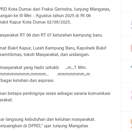
RD Kota Dumai dari Fraksi Gerindra, Junjung Mangatas,
ngan ke lll Mei - Agustus tahun 2025 di Rt 06
ukit Kapur Kota Dumai 02/09/2025.
masyarakat RT 06 dan RT 07 kelurahan kampung baru.
amat Bukit Kapur, Lurah Kampung Baru, Kapolsek Bukit
nkamtibmas, tokoh Masyarakat, dan undangan.
 masyarakat yang hadir untukb ...m...?. Mm.
.mmmmmmmmmm.mmmm... .mmmmmmm,.m
i keluhan dan aspirasi.
an betapa pentingnya reses sebagai sarana komunikasi
arakat.
ar langsung kebutuhan dan keluhan masyarakat.
perjuangkan di DPRD,” ujar Junjung Mangatas