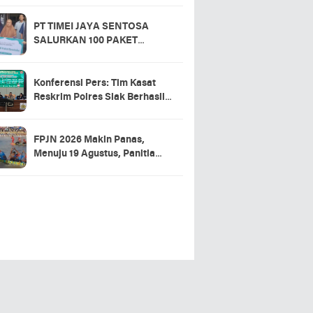
ansing
PT TIMEI JAYA SENTOSA
SALURKAN 100 PAKET
SEMBAKO DI DESA LOGAS
HILIR, KEPALA DESA
UCAPKAN TERIMA KASIH
Konferensi Pers: Tim Kasat
Reskrim Polres Siak Berhasil
Ungkap Kasus Warga Tewas di
RSUD Tengku Rafian
FPJN 2026 Makin Panas,
Menuju 19 Agustus, Panitia
Pacu Jalur 2026 Matangkan
Persiapan
About Us