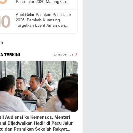
Pacu Jalur 2026 Matangkan
Persiapan
Apel Gelar Pasukan Pacu Jalur
2026, Pemkab Kuansing
Targetkan Event Aman dan
Sukses
A TERKINI
Lihat Semua
sil Audiensi ke Kemensos, Menteri
ial Dijadwalkan Hadir di Pacu Jalur
26 dan Resmikan Sekolah Rakyat