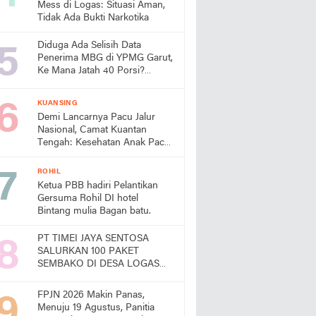
Mess di Logas: Situasi Aman,
Tidak Ada Bukti Narkotika
Diduga Ada Selisih Data
Penerima MBG di YPMG Garut,
Ke Mana Jatah 40 Porsi?
Publik Desak SPPG Beri
Penjelasan
KUANSING
Demi Lancarnya Pacu Jalur
Nasional, Camat Kuantan
Tengah: Kesehatan Anak Pacu
Harga Mati
ROHIL
Ketua PBB hadiri Pelantikan
Gersuma Rohil DI hotel
Bintang mulia Bagan batu.
PT TIMEI JAYA SENTOSA
SALURKAN 100 PAKET
SEMBAKO DI DESA LOGAS
HILIR, KEPALA DESA
UCAPKAN TERIMA KASIH
FPJN 2026 Makin Panas,
Menuju 19 Agustus, Panitia