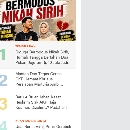
TEMBILAHAN
Diduga Bermodus Nikah Sirih,
Rumah Tangga Bertahan Dua
Pekan, Jujuran Rp40 Juta Jadi
Sorotan
Mantap Dan Tegas Gereja
GKPI Jemaat Khusus
Persiapan Marturia Ambil
Langkah Melaksanakan Ibadah
Pertama lebih Awal
Baru 4 Bulan Jabat, Kasat
Reskrim Siak AKP Raja
Kosmos Dizolimi..? Padahal Ini
Bukti Kinerjanya
KUANTAN SINGINGI
Usai Berita Viral, Polisi Gerebek