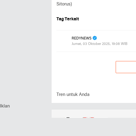
Sitorus)
Tag Terkait
REDYNEWS
Jumat, 03 Oktober 2025, 19:08 WIB
Tren untuk Anda
Iklan
Kategor
BISNIS
TERHUBUNG DENGAN KAMI
KRIMINAL