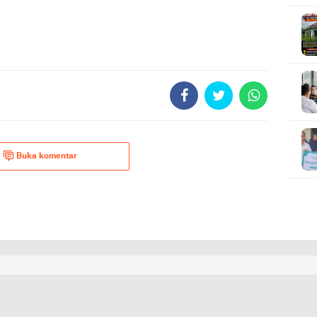
Buka komentar
i
BISNIS.
KAMPAR
KRIMINAL
.
L
PENDIDIKAN
PENDIDIKAN.