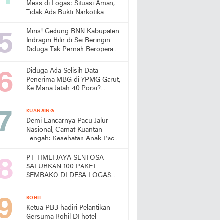
Mess di Logas: Situasi Aman,
Tidak Ada Bukti Narkotika
Miris! Gedung BNN Kabupaten
Indragiri Hilir di Sei Beringin
Diduga Tak Pernah Beroperasi,
Warga Pertanyakan
Pemanfaatan Aset Negara
Diduga Ada Selisih Data
Penerima MBG di YPMG Garut,
Ke Mana Jatah 40 Porsi?
Publik Desak SPPG Beri
Penjelasan
KUANSING
Demi Lancarnya Pacu Jalur
Nasional, Camat Kuantan
Tengah: Kesehatan Anak Pacu
Harga Mati
PT TIMEI JAYA SENTOSA
SALURKAN 100 PAKET
SEMBAKO DI DESA LOGAS
HILIR, KEPALA DESA
UCAPKAN TERIMA KASIH
ROHIL
Ketua PBB hadiri Pelantikan
Gersuma Rohil DI hotel