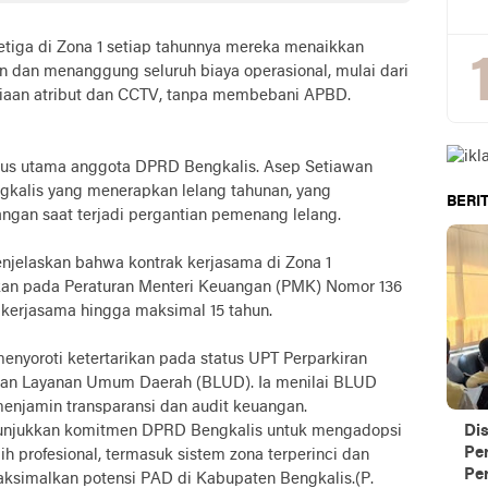
etiga di Zona 1 setiap tahunnya mereka menaikkan
n dan menanggung seluruh biaya operasional, mulai dari
diaan atribut dan CCTV, tanpa membebani APBD.
okus utama anggota DPRD Bengkalis. Asep Setiawan
kalis yang menerapkan lelang tahunan, yang
BERIT
angan saat terjadi pergantian pemenang lelang.
njelaskan bahwa kontrak kerjasama di Zona 1
rkan pada Peraturan Menteri Keuangan (PMK) Nomor 136
kerjasama hingga maksimal 15 tahun.
nyoroti ketertarikan pada status UPT Perparkiran
dan Layanan Umum Daerah (BLUD). Ia menilai BLUD
enjamin transparansi dan audit keuangan.
enunjukkan komitmen DPRD Bengkalis untuk mengadopsi
Di
Pe
bih profesional, termasuk sistem zona terperinci dan
Per
imalkan potensi PAD di Kabupaten Bengkalis.(P.