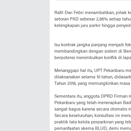
Rafit Dwi Febri menambahkan, pihak k
setoran PAD sebesar 2,86% setiap tahu
kelengkapan juru parkir hingga penye
Isu kontrak jangka panjang menjadi f
membandingkan dengan sistem di Beng
berpotensi menimbulkan konflik di lap
Menanggapi hal itu, UPT Pekanbaru me
dilaksanakan selama 10 tahun, didasa
Tahun 2016, yang memungkinkan masa 
Sementara itu, anggota DPRD Firman me
Pekanbaru yang telah menerapkan Ba
sangat bagus karena secara otomatis m
Secara keseluruhan, konsultasi ini m
praktik tata kelola perparkiran yang le
pemanfaatan skema BLUD, demi memaks