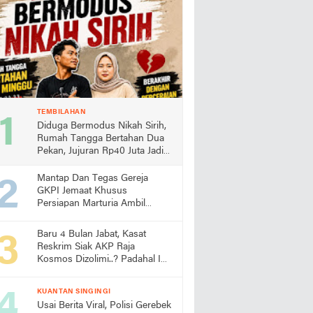
TEMBILAHAN
Diduga Bermodus Nikah Sirih,
Rumah Tangga Bertahan Dua
Pekan, Jujuran Rp40 Juta Jadi
Sorotan
Mantap Dan Tegas Gereja
GKPI Jemaat Khusus
Persiapan Marturia Ambil
Langkah Melaksanakan Ibadah
Pertama lebih Awal
Baru 4 Bulan Jabat, Kasat
Reskrim Siak AKP Raja
Kosmos Dizolimi..? Padahal Ini
Bukti Kinerjanya
KUANTAN SINGINGI
Usai Berita Viral, Polisi Gerebek