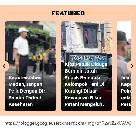
FEATURED
‹
›
Kios Pupuk Diduga
Bermain Jatah
Kapolrestabes
Pupuk Bersubsi
Jelang
Medan, Jangan
Kelompok Tani Di
Kapol
Pelit Dengan Diri
Kurangi Diluar
Polres
Sendiri Terkait
Kewajaran Bikin
gelar
Kesehatan
Petani Mengeluh.
Person
https://blogger.googleusercontent.com/img/b/R29vZ2xl